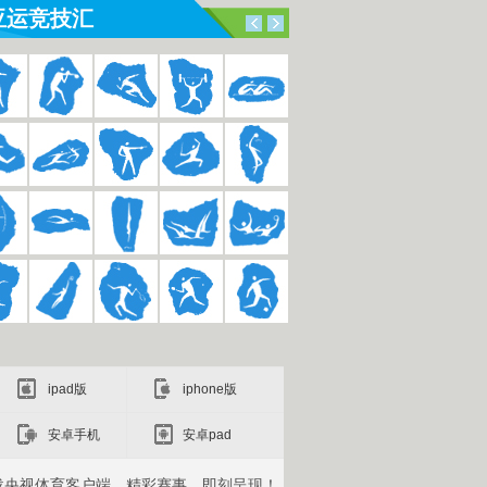
亚运竞技汇
ipad版
iphone版
安卓手机
安卓pad
载央视体育客户端，精彩赛事，即刻呈现！