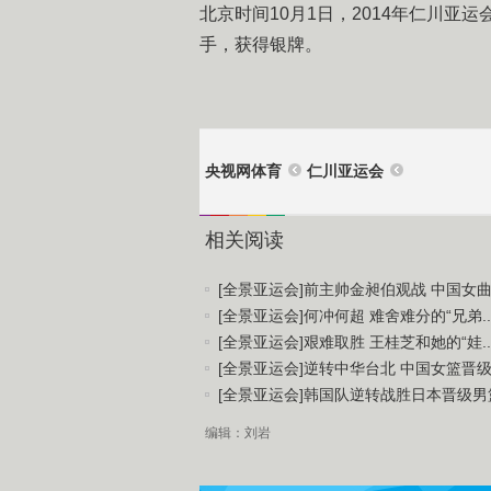
北京时间10月1日，2014年仁川亚
手，获得银牌。
央视网体育
仁川亚运会
相关阅读
[全景亚运会]前主帅金昶伯观战 中国女曲.
[全景亚运会]何冲何超 难舍难分的“兄弟..
[全景亚运会]艰难取胜 王桂芝和她的“娃..
[全景亚运会]逆转中华台北 中国女篮晋级.
[全景亚运会]韩国队逆转战胜日本晋级男篮.
编辑：刘岩