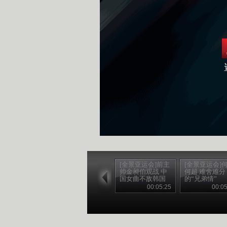
[全景亚运会]前主
[全景亚运会]
帅金昶伯观战 中
何超 难舍难分
国女曲不敌韩国
的“兄弟情”
00:05:25
00:05