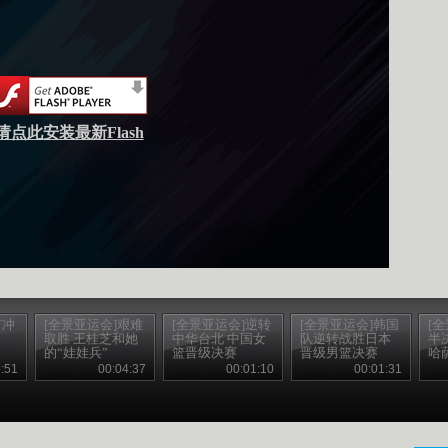
请点此安装最新Flash
何冲
[全景亚运会]艰难
[全景亚运会]逆转
[全景亚运会]韩国
[
取胜 王桂芝和她
中华台北 中国女
队逆转战胜日本
半
的“娃娃兵”
篮晋级决赛
晋级男篮决赛
哈
:51
00:04:37
00:01:10
00:01:31