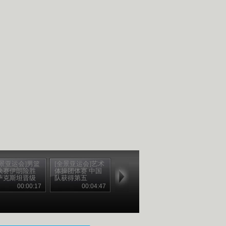
全景亚运会]男篮
[全景亚运会]艺术
决赛伊朗险胜
体操团体赛 中国
萨克斯坦晋级
队获得第五
00:00:17
00:04:47