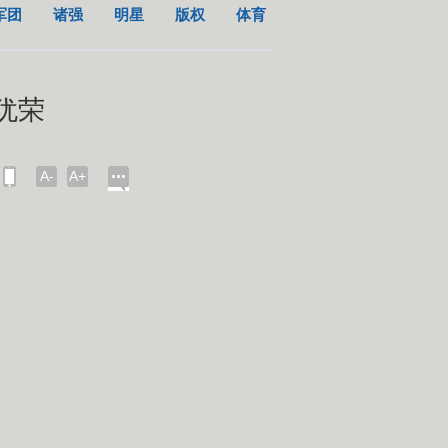
军团
诸强
明星
版权
体育
犹荣
A-
A+