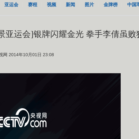
亚运会
赛程
视频
新闻
图片
金牌榜
中国
全景亚运会]银牌闪耀金光 拳手李倩虽败
视网 2014年10月01日 23:08