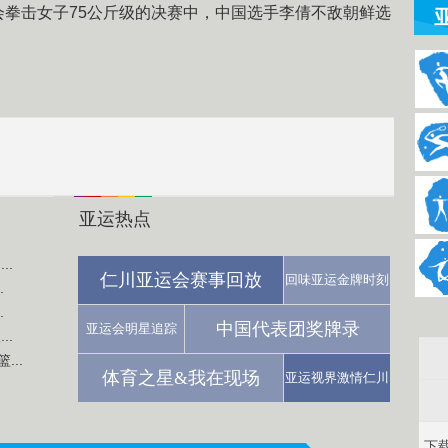
运会拳击女子75公斤级的决赛中，中国选手李倩不敌朝鲜选
亚运热点
..
仁川亚运会赛事回放
回味亚运金牌时刻
.
.
中国代表团奖牌录
亚运会明星追踪
..
..
体育之星&我在现场
亚运视界激情仁川
下