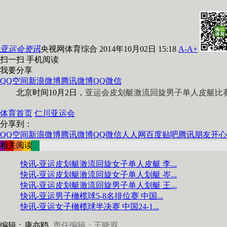
亚运会资讯
央视网体育综合 2014年10月02日 15:18
A-
A+
扫一扫 手机阅读
我要分享
QQ空间
新浪微博
腾讯微博
QQ
微信
北京时间10月2日，
亚运会皮划艇激流回旋男子单人皮艇比
体育首页
仁川亚运会
分享到：
QQ空间
新浪微博
腾讯微博
QQ
微信
人人网
百度贴吧
腾讯朋友
开心
相关阅读
快讯-亚运皮划艇激流回旋女子单人皮艇 李...
快讯-亚运皮划艇激流回旋女子单人划艇 岑...
快讯-亚运皮划艇激流回旋男子单人划艇 王...
快讯-亚运男子橄榄球5-8名排位赛 中国...
快讯-亚运女子橄榄球半决赛 中国24-1...
编辑：康亦鸥
责任编辑：王晓遐