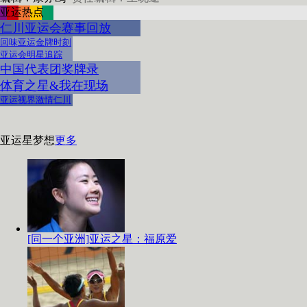
亚运热点
仁川亚运会赛事回放
回味亚运金牌时刻
亚运会明星追踪
中国代表团奖牌录
体育之星&我在现场
亚运视界激情仁川
亚运星梦想
更多
[同一个亚洲]亚运之星：福原爱