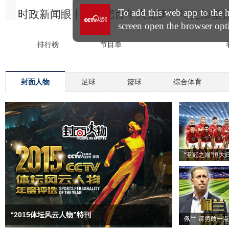
封面人物
足球
篮球
综合体育
“亚冠之巅”恒大
“2015体坛风云人物”特刊
佩兰-请勇敢一点