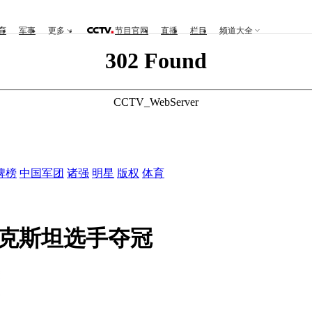
育
军事
更多
节目官网
直播
栏目
频道大全
302 Found
CCTV_WebServer
牌榜
中国军团
诸强
明星
版权
体育
别克斯坦选手夺冠