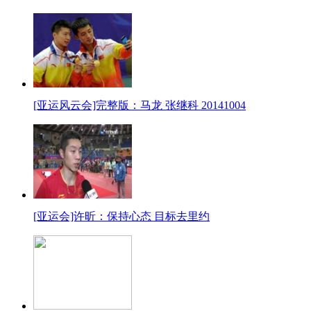
[亚运风云会]完整版：马龙 张继科 20141004
[亚运会]许昕：保持心态 目标去里约