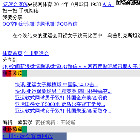
亚运会资讯
央视网体育 2014年10月02日 19:33
A-
A+
扫一扫 手机阅读
我要分享
QQ空间
新浪微博
腾讯微博
QQ
微信
在今晚结束的亚运会田径女子跳高比赛中，乌兹别克斯坦选手
体育首页
仁川亚运会
分享到：
QQ空间
新浪微博
腾讯微博
QQ
微信
人人网
百度贴吧
腾讯朋友
开
相关阅读
快讯-亚运女子橄榄球 中国队14-12击...
快讯-亚运保龄球男子精英赛 韩国朴种禹夺...
亚运软式网球男子双打 韩国金东勋/金汎俊...
亚运田径女子5000米 贾马尔夺冠丁常琴...
亚运软式网球女子双打 韩国朱玉/金爱敬夺...
编辑：孟繁淏
责任编辑：王晓遐
亚运热点
仁川亚运会赛事回放