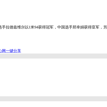
拉德兹维尔以1米94获得冠军，中国选手郑幸娟获得亚军，另
心网
一键分享