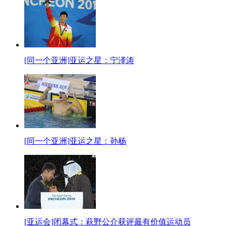
[同一个亚洲]亚运之星：宁泽涛
[同一个亚洲]亚运之星：孙杨
[亚运会]闭幕式：萩野公介获评最有价值运动员