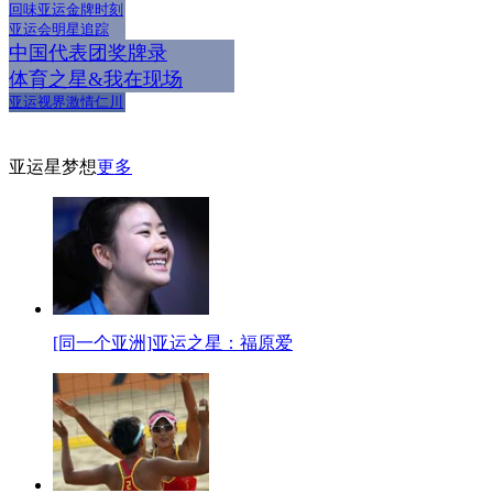
回味亚运金牌时刻
亚运会明星追踪
中国代表团奖牌录
体育之星&我在现场
亚运视界激情仁川
亚运星梦想
更多
[同一个亚洲]亚运之星：福原爱