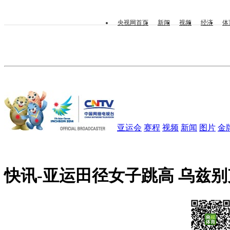
央视网首页
新闻
视频
经济
体
亚运会
赛程
视频
新闻
图片
金
快讯-亚运田径女子跳高 乌兹