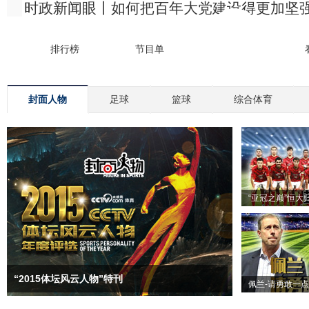
封面人物
足球
篮球
综合体育
“亚冠之巅”恒大
“2015体坛风云人物”特刊
佩兰-请勇敢一点