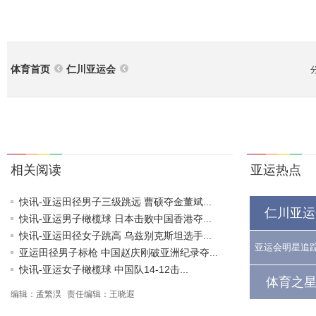
体育首页
仁川亚运会
相关阅读
亚运热点
快讯-亚运田径男子三级跳远 曹硕夺金董斌...
仁川亚运
快讯-亚运男子橄榄球 日本击败中国香港夺...
快讯-亚运田径女子跳高 乌兹别克斯坦选手...
亚运会明星追
亚运田径男子标枪 中国赵庆刚破亚洲纪录夺...
快讯-亚运女子橄榄球 中国队14-12击...
体育之星
编辑：孟繁淏
责任编辑：王晓遐