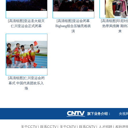
[高清组图]亚运圣火熄灭
[高清组图]亚运会闭幕
[高清组图]印尼8
仁川亚运会正式闭幕
Bigbang组合压轴亮相表
热带风情舞 期待2
演
来
[高清组图]仁川亚运会闭
幕式 中国代表团欢乐入
场
旗下业务介绍：
央视
关于CCTV
|
联系CCTV
|
关于CNTV
|
联系CNTV
|
人才招聘
|
权利声