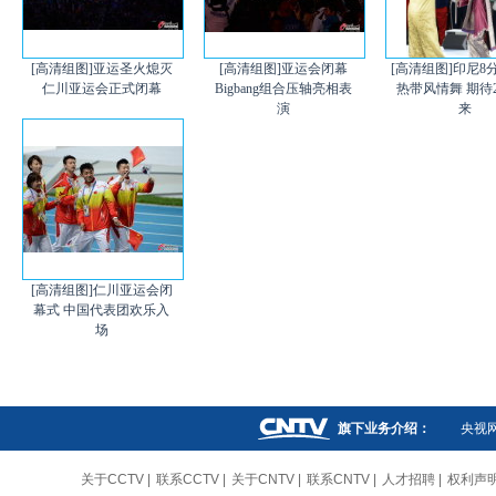
[高清组图]亚运圣火熄灭
[高清组图]亚运会闭幕
[高清组图]印尼8
仁川亚运会正式闭幕
Bigbang组合压轴亮相表
热带风情舞 期待2
演
来
[高清组图]仁川亚运会闭
幕式 中国代表团欢乐入
场
旗下业务介绍：
央视
关于CCTV
|
联系CCTV
|
关于CNTV
|
联系CNTV
|
人才招聘
|
权利声