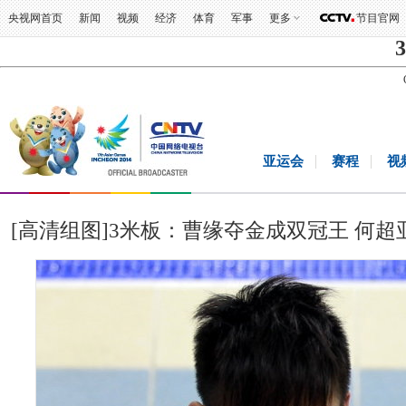
央视网首页
新闻
视频
经济
体育
军事
更多
节目官网
3
亚运会
赛程
视
[高清组图]3米板：曹缘夺金成双冠王 何超