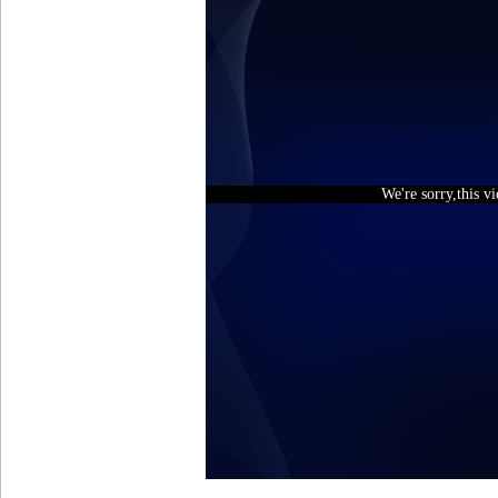
We're sorry,this v