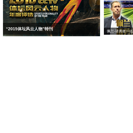
“2015体坛风云人物”特刊
佩兰-请勇敢一点