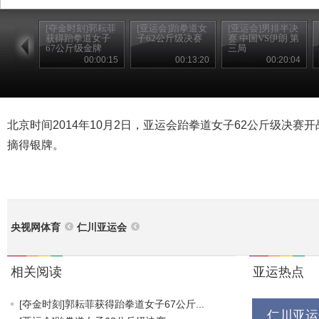
[夺金时刻]郭耘菲
[亚运会]跆拳道女
[亚运会]男排半决
获得跆拳道女子
子62公斤级决赛
赛 中国VS伊朗 第
67公斤级金牌
三局
00:00:15
00:13:20
00:20:04
北京时间2014年10月2日，亚运会跆拳道女子62公斤级决赛
摘得银牌。
央视网体育
仁川亚运会
相关阅读
亚运热点
[夺金时刻]郭耘菲获得跆拳道女子67公斤...
仁川亚运