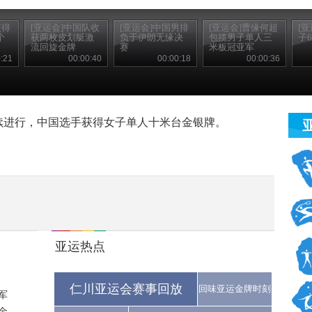
获得
[亚运会]中国队收
[亚运会]中国男排
[亚运会]曹缘何超
[
个
获两枚皮划艇激
负于伊朗无缘决
包揽男子单人三
子
流回旋金牌
赛
米板冠亚军
:21
00:00:40
00:00:18
00:00:36
继续进行，中国选手获得女子单人十米台金银牌。
亚运热点
仁川亚运会赛事回放
回味亚运金牌时刻
军
..