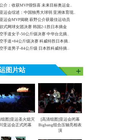
公介：收获MVP很惊喜 未来目标奥运金..
亚运会综述：中国独秀大球弱 亚洲体育现..
亚运会MVP揭晓 萩野公介获最佳运动员
软式网球女团决赛 韩国2-1胜日本摘金
空手道女子-50公斤级决赛 中华台北摘..
空手道+84公斤级决赛 科威特胜日本摘..
空手道男子-84公斤级 日本胜科威特摘..
运图片站
清组图]亚运圣火熄灭
[高清组图]亚运会闭幕
川亚运会正式闭幕
Bigbang组合压轴亮相表
演