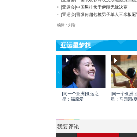
[亚运会]中国男排负于伊朗无缘决赛
[亚运会]曹缘何超包揽男子单人三米板冠亚.
编辑：刘岩
亚运星梦想
[同一个亚洲]亚运之
[同一个亚洲]
星：福原爱
星：马园园/
我要评论