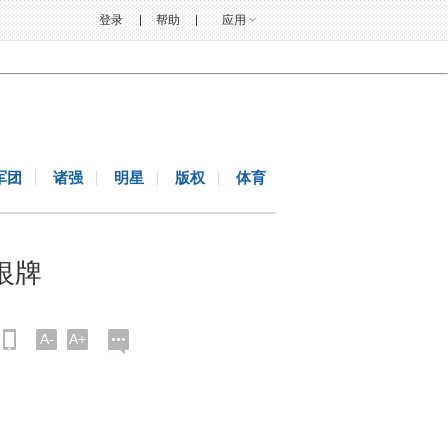
登录
帮助
应用
军团
诸强
明星
版权
体育
银牌
A-
A+