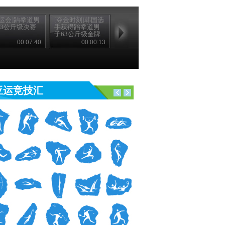
亚运会]跆拳道男
[夺金时刻]韩国选
63公斤级决赛
手获得跆拳道男
子63公斤级金牌
00:07:40
00:00:13
亚运竞技汇