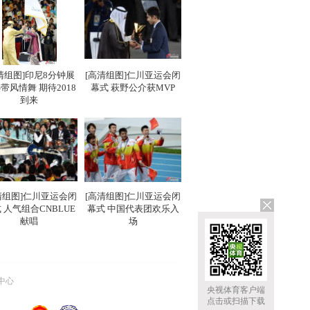
清组图]印尼8分钟展
[高清组图]仁川亚运会闭
带风情舞 期待2018
幕式 萩野公介获MVP
到来
清组图]仁川亚运会闭
[高清组图]仁川亚运会闭
 人气组合CNBLUE
幕式 中国代表团欢乐入
献唱
场
中心
央视体育客户端
点击或扫描下载