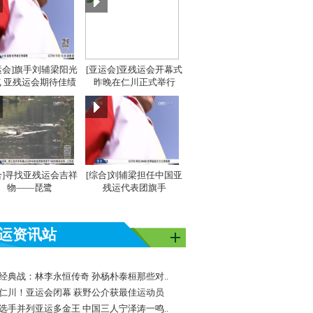
运会]旗手刘辅梁阳光
[亚运会]亚残运会开幕式
 亚残运会期待佳绩
昨晚在仁川正式举行
合]寻找亚残运会吉祥
[综合]刘辅梁担任中国亚
物——琵鹭
残运代表团旗手
运资讯站
经典战：林李永恒传奇 孙杨朴泰桓那些对..
仁川！亚运会闭幕 萩野公介获最佳运动员
选手并列亚运多金王 中国三人宁泽涛一鸣..