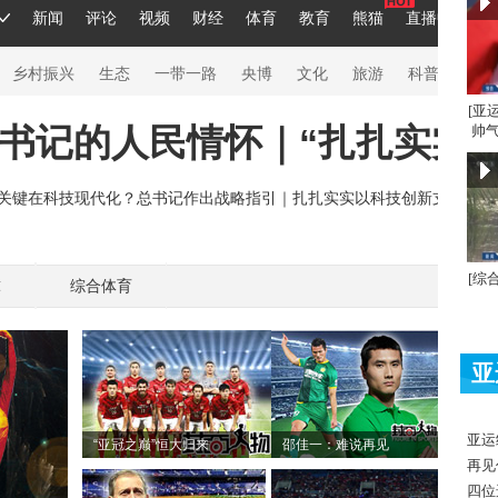
[亚
帅气
[综
球
综合体育
亚
亚运
“亚冠之巅”恒大归来
邵佳一：难说再见
再见
四位