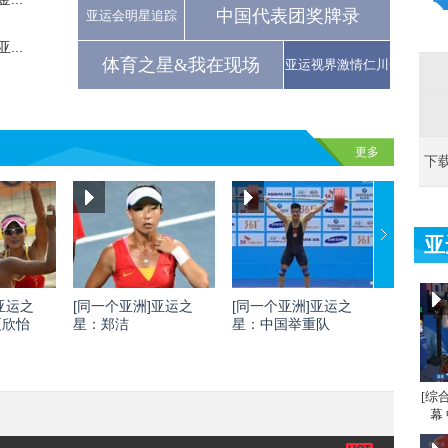
中国代表团奖牌录
亚运会明星追踪
..
体育之星&我在现场
亚运视界激情仁川
更多
下
亚
亚运之
[同一个亚洲]亚运之
[同一个亚洲]亚运之
[同一个
夏欣怡
星：郑洁
星：中国举重队
星：刘灏
[综
幕