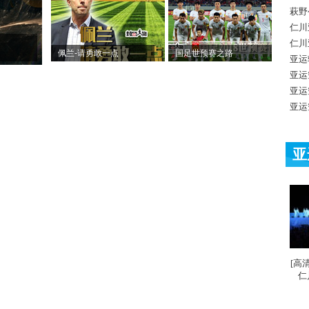
萩野
仁川
仁川
佩兰-请勇敢一点
国足世预赛之路
亚运
亚运
亚运
亚运
亚
[高
仁