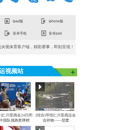
ipad版
iphone版
安卓手机
安卓pad
载央视体育客户端，精彩赛事，即刻呈现！
运视频站
亚洲]亚运之
[同一个亚洲]亚运之
[同一个亚洲]亚运之
[同
星：吴敏霞
星：李雪芮
星：
合]仁川亚残会24日闭
[综合]寻找仁川亚残运会
 中国队领跑奖牌榜
吉祥物——琵鹭