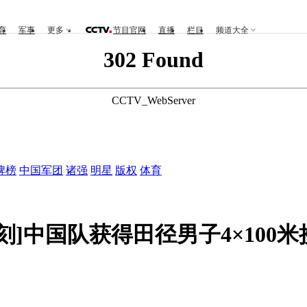
育
军事
更多
节目官网
直播
栏目
频道大全
302 Found
CCTV_WebServer
牌榜
中国军团
诸强
明星
版权
体育
刻]中国队获得田径男子4×100