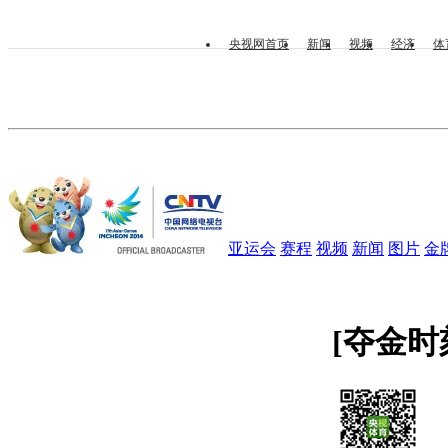
央视网首页
新闻
视频
经济
体
亚运会
赛程
视频
新闻
图片
金
[夺金时