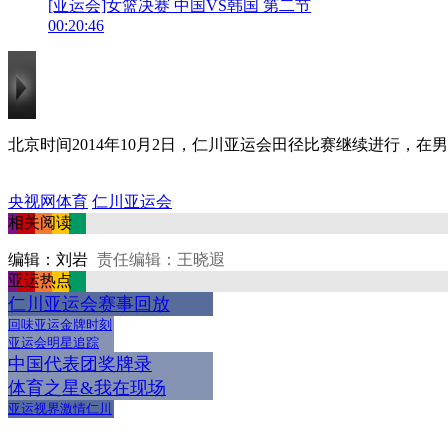
[亚运会]女篮决赛 中国VS韩国 第二节
00:20:46
北京时间2014年10月2日，仁川亚运会田径比赛继续进行，在
央视网体育
仁川亚运会
相关阅读
编辑：刘岩
责任编辑：王晓遐
亚运热点
仁川亚运会赛事回放
回味亚运金牌时刻
亚运会明星追踪
中国代表团奖牌录
体育之星&我在现场
亚运视界激情仁川