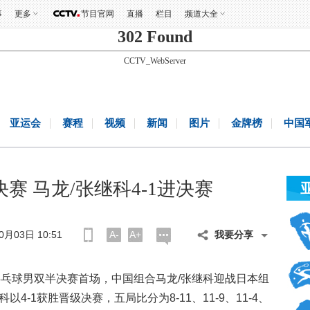
事
更多
节目官网
直播
栏目
频道大全
302 Found
CCTV_WebServer
亚运会
赛程
视频
新闻
图片
金牌榜
中国
赛 马龙/张继科4-1进决赛
月03日 10:51
A-
A+
我要分享
乒乓球男双半决赛首场，中国组合马龙/张继科迎战日本组
4-1获胜晋级决赛，五局比分为8-11、11-9、11-4、