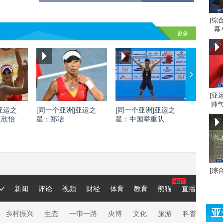
[综
幕
更多
[亚
帅气
亚运之
[同一个亚洲]亚运之
[同一个亚洲]亚运之
[同一个
夏欣怡
星：郑洁
星：中国举重队
星：刘灏
[综
亚