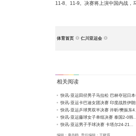
11-8、11-9。决赛将上演中国内战，
体育首页
仁川亚运会
相关阅读
快讯-亚运田径男子马拉松 巴林夺冠日本包
快讯-亚运卡巴迪女团决赛 印度战胜伊朗摘
快讯-亚运乒球男双半决赛 许昕/樊振东4..
快讯-亚运藤球女子单组决赛 泰国2-0韩..
快讯-亚运男子手球决赛 卡塔尔24-21...
编辑：康亦鸥
责任编辑：王晓遐