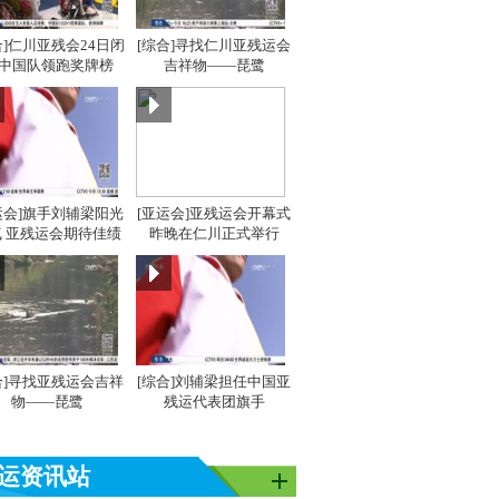
合]仁川亚残会24日闭
[综合]寻找仁川亚残运会
 中国队领跑奖牌榜
吉祥物——琵鹭
运会]旗手刘辅梁阳光
[亚运会]亚残运会开幕式
 亚残运会期待佳绩
昨晚在仁川正式举行
亚洲]亚运之
[同一个亚洲]亚运之
[同一个亚洲]亚运之
[同
星：吴敏霞
星：李雪芮
星：
合]寻找亚残运会吉祥
[综合]刘辅梁担任中国亚
物——琵鹭
残运代表团旗手
运资讯站