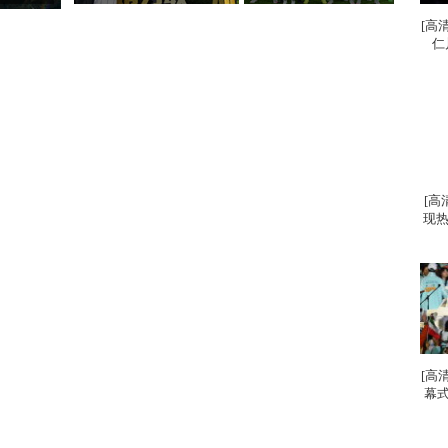
[高
仁
[高
现热
[高
幕式