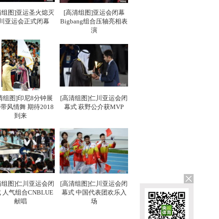
清组图]亚运圣火熄灭
[高清组图]亚运会闭幕
川亚运会正式闭幕
Bigbang组合压轴亮相表
演
清组图]印尼8分钟展
[高清组图]仁川亚运会闭
带风情舞 期待2018
幕式 萩野公介获MVP
到来
清组图]仁川亚运会闭
[高清组图]仁川亚运会闭
 人气组合CNBLUE
幕式 中国代表团欢乐入
献唱
场