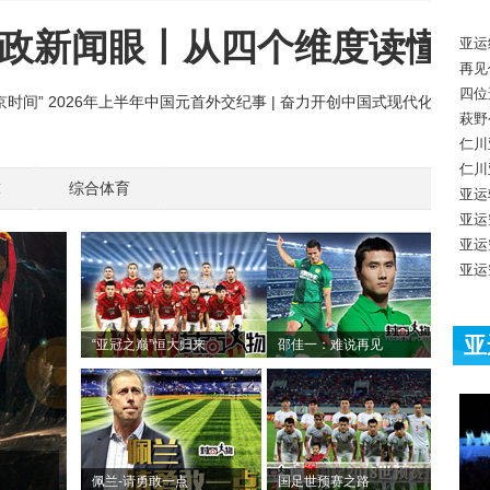
亚运
再见
四位
萩野
仁川
仁川
球
综合体育
亚运
亚运
亚运
亚运
亚
“亚冠之巅”恒大归来
邵佳一：难说再见
佩兰-请勇敢一点
国足世预赛之路