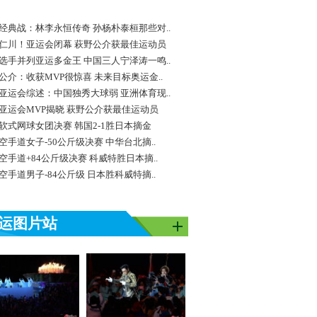
经典战：林李永恒传奇 孙杨朴泰桓那些对..
仁川！亚运会闭幕 萩野公介获最佳运动员
选手并列亚运多金王 中国三人宁泽涛一鸣..
公介：收获MVP很惊喜 未来目标奥运金..
亚运会综述：中国独秀大球弱 亚洲体育现..
亚运会MVP揭晓 萩野公介获最佳运动员
软式网球女团决赛 韩国2-1胜日本摘金
空手道女子-50公斤级决赛 中华台北摘..
空手道+84公斤级决赛 科威特胜日本摘..
空手道男子-84公斤级 日本胜科威特摘..
运图片站