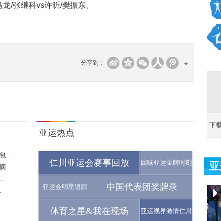
马龙/张继科vs许昕/樊振东。
分享到：
下
亚运热点
...
仁川亚运会赛事回放
回味亚运金牌时刻
亚
...
.
中国代表团奖牌录
亚运会明星追踪
.
体育之星&我在现场
亚运视界激情仁川