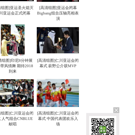
清组图]亚运圣火熄灭
[高清组图]亚运会闭幕
川亚运会正式闭幕
Bigbang组合压轴亮相表
演
清组图]印尼8分钟展
[高清组图]仁川亚运会闭
带风情舞 期待2018
幕式 萩野公介获MVP
到来
清组图]仁川亚运会闭
[高清组图]仁川亚运会闭
 人气组合CNBLUE
幕式 中国代表团欢乐入
献唱
场