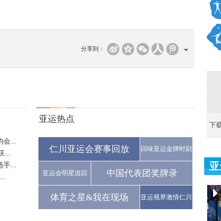
分享到：
亚运热点
下
...
仁川亚运会赛事回放
回味亚运金牌时刻
..
亚
...
中国代表团奖牌录
亚运会明星追踪
..
体育之星&我在现场
亚运视界激情仁川