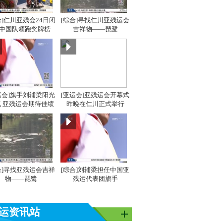
合]仁川亚残会24日闭
[综合]寻找仁川亚残运会
 中国队领跑奖牌榜
吉祥物——琵鹭
运会]旗手刘辅梁阳光
[亚运会]亚残运会开幕式
亚洲]亚运之
[同一个亚洲]亚运之
[同一个亚洲]亚运之
[同
 亚残运会期待佳绩
昨晚在仁川正式举行
星：吴敏霞
星：李雪芮
星：
合]寻找亚残运会吉祥
[综合]刘辅梁担任中国亚
物——琵鹭
残运代表团旗手
运资讯站