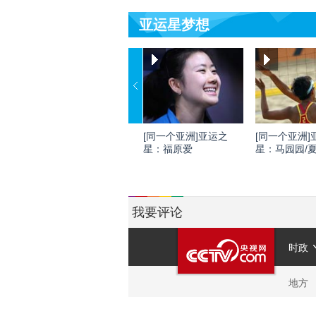
亚运星梦想
[同一个亚洲]亚运之
[同一个亚洲]
星：福原爱
星：马园园/
我要评论