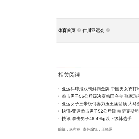
体育首页
仁川亚运会
相关阅读
亚运乒球混双朝鲜摘金牌 中国男女双打均会
拳击男子56公斤级决赛韩国夺金 张家玮获.
亚运女子三米板何姿力压王涵登顶 大马选手
快讯-亚运拳击男子52公斤级 哈萨克斯坦.
快讯-拳击男子46-49kg以下级韩选手...
编辑：康亦鸥
责任编辑：王晓遐