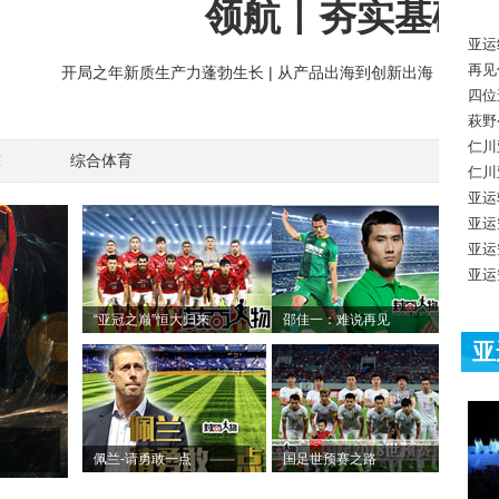
亚运
再见
四位
萩野
仁川
球
综合体育
仁川
亚运
亚运
亚运
亚运
“亚冠之巅”恒大归来
邵佳一：难说再见
亚
佩兰-请勇敢一点
国足世预赛之路