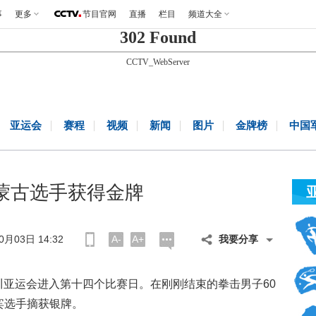
事
更多
节目官网
直播
栏目
频道大全
302 Found
CCTV_WebServer
亚运会
赛程
视频
新闻
图片
金牌榜
中国
级蒙古选手获得金牌
月03日 14:32
A-
A+
我要分享
仁川亚运会进入第十四个比赛日。在刚刚结束的拳击男子60
宾选手摘获银牌。