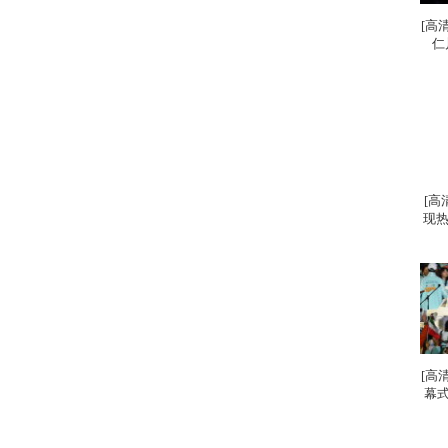
[高
仁
[高
现热
[高
幕式