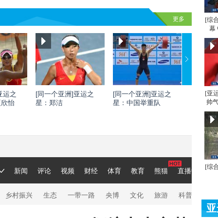
更多
[综
幕
[亚
亚运之
[同一个亚洲]亚运之
[同一个亚洲]亚运之
[同一个
帅气
夏欣怡
星：郑洁
星：中国举重队
星：刘灏
[综
亚