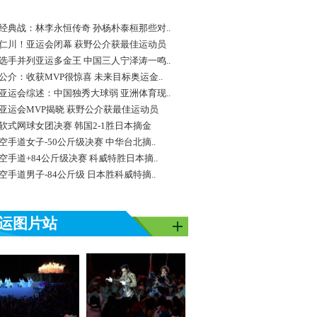
经典战：林李永恒传奇 孙杨朴泰桓那些对..
仁川！亚运会闭幕 萩野公介获最佳运动员
选手并列亚运多金王 中国三人宁泽涛一鸣..
公介：收获MVP很惊喜 未来目标奥运金..
亚运会综述：中国独秀大球弱 亚洲体育现..
亚运会MVP揭晓 萩野公介获最佳运动员
软式网球女团决赛 韩国2-1胜日本摘金
空手道女子-50公斤级决赛 中华台北摘..
空手道+84公斤级决赛 科威特胜日本摘..
空手道男子-84公斤级 日本胜科威特摘..
运图片站