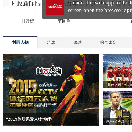
封面人物
足球
篮球
综合体育
“亚冠之巅”恒大
“2015体坛风云人物”特刊
佩兰-请勇敢一点