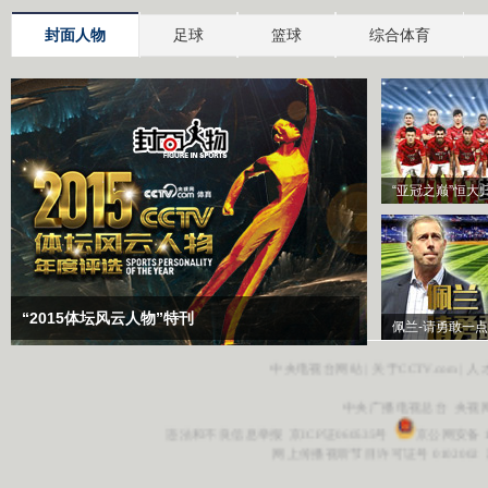
封面人物
足球
篮球
综合体育
“亚冠之巅”恒大
“2015体坛风云人物”特刊
佩兰-请勇敢一点
中央电视台网站
|
关于CCTV.com
|
人
中央广播电视总台 央视
违法和不良信息举报
京ICP证060535号
京公网安备 11
网上传播视听节目许可证号 0102002