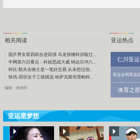
相关阅读
亚运热点
国乒男女双四组合进四强 马龙张继科涉险过...
仁川亚运
中网第六日看点：科娃恶战大威 纳达尔冲八...
科比:勒夫去骑士是一笔好交易 从未想过他...
亚运会明星追
快讯-田径女子三级跳远 哈萨克斯坦雷帕科...
编辑：张统同
体育之星
亚运星梦想