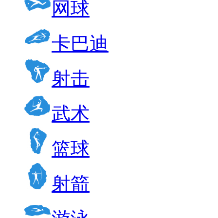
网球
卡巴迪
射击
武术
篮球
射箭