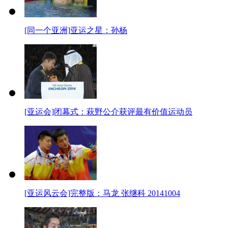
[同一个亚洲]亚运之星：孙杨
[亚运会]闭幕式：萩野公介获评最有价值运动员
[亚运风云会]完整版：马龙 张继科 20141004