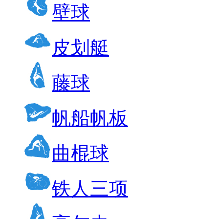
壁球
皮划艇
藤球
帆船帆板
曲棍球
铁人三项