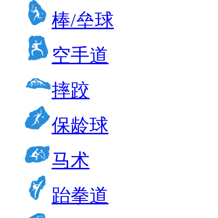
棒/垒球
空手道
摔跤
保龄球
马术
跆拳道