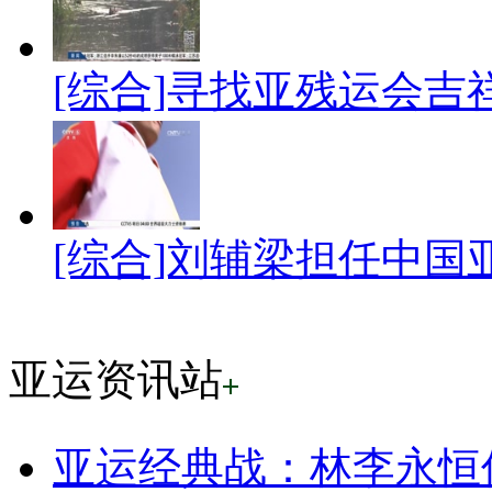
[综合]寻找亚残运会吉
[综合]刘辅梁担任中国
亚运资讯站
亚运经典战：林李永恒传