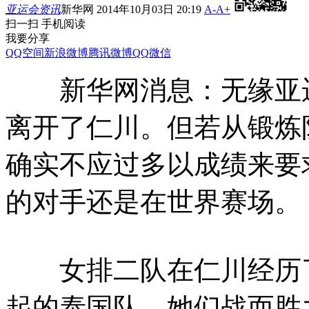
亚运会资讯
新华网 2014年10月03日 20:19
A-
A+
扫一扫 手机阅读
我要分享
QQ空间
新浪微博
腾讯微博
QQ
微信
新华网消息：无缘亚运
离开了仁川。但若从锻炼
确实不应过多以成绩来要
的对手还是在世界赛场。
女排二队在仁川经历了
起的泰国队，她们战而胜