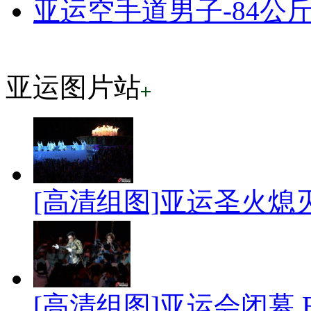
亚运空手道男子-84公斤
亚运图片站
[高清组图]亚运圣火熄
[高清组图]亚运会闭幕 