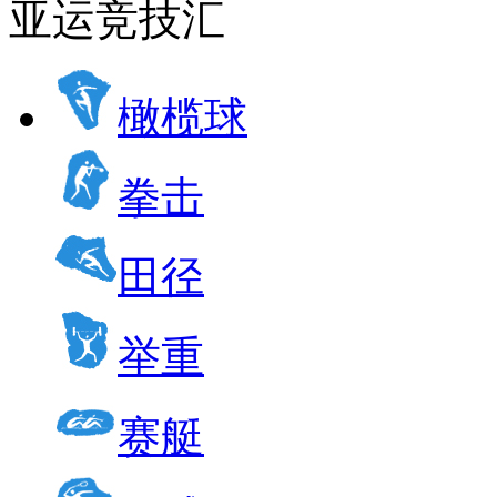
亚运竞技汇
橄榄球
拳击
田径
举重
赛艇