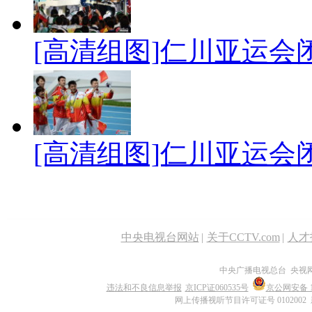
[高清组图]仁川亚运会闭
[高清组图]仁川亚运会
中央电视台网站
|
关于CCTV.com
|
人才
中央广播电视总台 央视
违法和不良信息举报
京ICP证060535号
京公网安备 11
网上传播视听节目许可证号 0102002