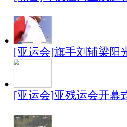
[亚运会]旗手刘辅梁阳
[亚运会]亚残运会开