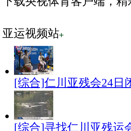
下载央视体育客户端，精
亚运视频站
[综合]仁川亚残会24
[综合]寻找仁川亚残运