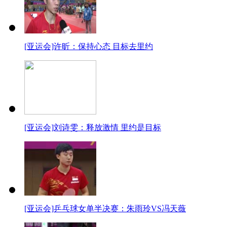
[亚运会]许昕：保持心态 目标去里约
[亚运会]刘诗雯：释放激情 里约是目标
[亚运会]乒乓球女单半决赛：朱雨玲VS冯天薇