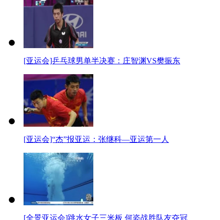
[亚运会]乒乓球男单半决赛：庄智渊VS樊振东
[亚运会]“杰”报亚运：张继科—亚运第一人
[全景亚运会]跳水女子三米板 何姿战胜队友夺冠