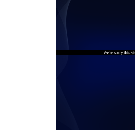
We're sorry,this v