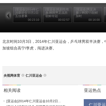
[亚运会]2014年仁
[亚运会]戏剧性绝
[亚运会]男足决
川亚运会10月2日
杀 韩国男足战胜
赛：韩国VS朝鲜
五佳赛事
朝鲜夺冠
加时
00:23:10
00:02:57
00:16:00
北京时间10月3日，2014年仁川亚运会，乒乓球男双半决赛，
加坡组合高宁/李虎，闯进决赛。
央视网体育
仁川亚运会
相关阅读
亚运热点
[亚运会]2014年仁川亚运会10月2日...
仁川亚运