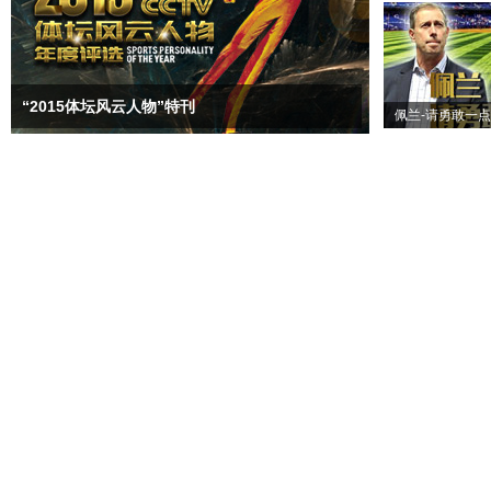
“2015体坛风云人物”特刊
佩兰-请勇敢一点