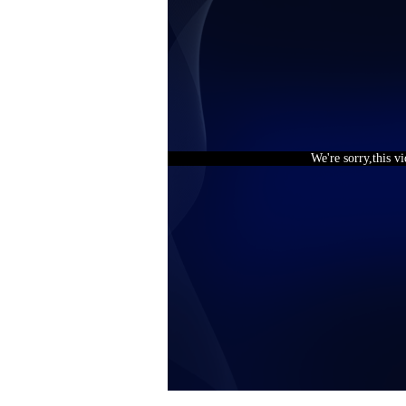
We're sorry,this v