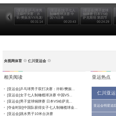
[亚运会]乒乓球男
[亚运会]女子七人
[亚运会]男子篮球
子双打决赛：许
制橄榄球决赛 中
铜牌赛 日本VS哈
昕/樊振东VS马龙/
国VS日本
萨克斯坦 第四节
张继科
00:31:14
00:20:43
00:24:29
央视网体育
仁川亚运会
相关阅读
亚运热点
[亚运会]乒乓球男子双打决赛：许昕/樊振...
仁川亚运
[亚运会]女子七人制橄榄球决赛 中国VS...
[亚运会]男子篮球铜牌赛 日本VS哈萨克...
亚运会明星追
[夺金时刻]中国队获得女子七人制橄榄球金...
[亚运会]跳水男子10米台决赛