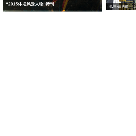
“2015体坛风云人物”特刊
佩兰-请勇敢一点