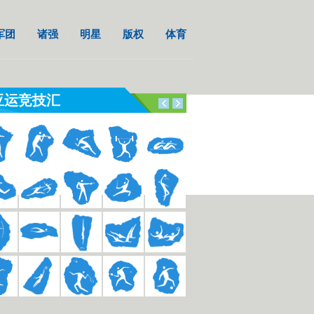
军团
诸强
明星
版权
体育
亚运竞技汇