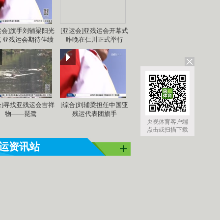
运会]旗手刘辅梁阳光
[亚运会]亚残运会开幕式
亚洲]亚运之
[同一个亚洲]亚运之
[同一个亚洲]亚运之
[同
 亚残运会期待佳绩
昨晚在仁川正式举行
星：吴敏霞
星：李雪芮
星：
合]寻找亚残运会吉祥
[综合]刘辅梁担任中国亚
物——琵鹭
残运代表团旗手
央视体育客户端
点击或扫描下载
运资讯站
经典战：林李永恒传奇 孙杨朴泰桓那些对..
仁川！亚运会闭幕 萩野公介获最佳运动员
选手并列亚运多金王 中国三人宁泽涛一鸣..
公介：收获MVP很惊喜 未来目标奥运金..