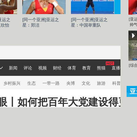
[亚
亚运之
[同一个亚洲]亚运之
[同一个亚洲]亚运之
[同一个
帅气
夏欣怡
星：郑洁
星：中国举重队
星：刘灏
[综
亚
亚运
再见
四位
萩野