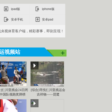
ipad版
iphone版
安卓手机
安卓pad
载央视体育客户端，精彩赛事，即刻呈现！
运视频站
合]仁川亚残会24日闭
[综合]寻找仁川亚残运会
 中国队领跑奖牌榜
吉祥物——琵鹭