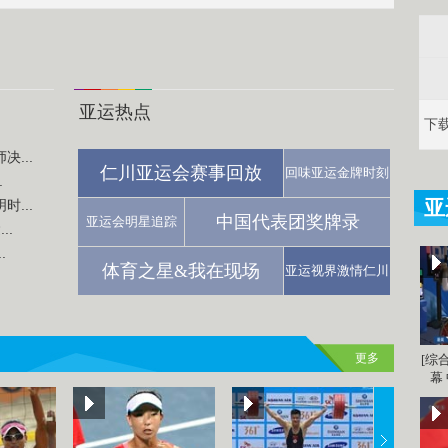
亚运热点
下
...
仁川亚运会赛事回放
回味亚运金牌时刻
.
亚
...
中国代表团奖牌录
亚运会明星追踪
..
.
体育之星&我在现场
亚运视界激情仁川
更多
[综
幕