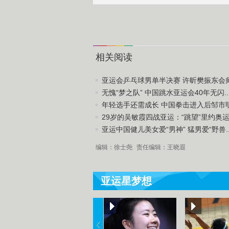
相关阅读
亚运会乒乓球男单半决赛 许昕樊振东会师决
无愧“梦之队” 中国跳水亚运会40年无闪..
年轻选手还需成长 中国拳击进入后邹市明时
29岁的吴敏霞四战亚运：“跳望”里约奥运.
亚运中国健儿美女爱“男神” 猛男爱“野兽..
编辑：徐士尧
责任编辑：王晓遐
亚运星梦想