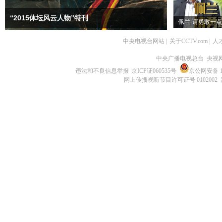
“2015体坛风云人物”特刊
佩兰-请勇敢一点
中央电视台网站
|
关于CCTV.com
|
人
中央广播电视总台 央视
违法和不良信息举报
京ICP证060535号
京公网安备 11
网上传播视听节目许可证号 0102002