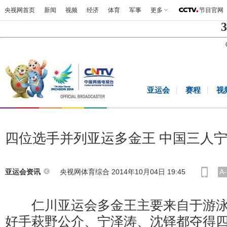
央视网首页
新闻
视频
经济
体育
军事
更多
节目官网
3
亚运会
赛程
视
四位选手并列亚运多金王 中国三人
央视网体育综合 2014年10月04日 19:45
A-
亚运会资讯
仁川亚运会多金王主要来自于游泳
好手萩野公介、宁泽涛、沈铎都夺得