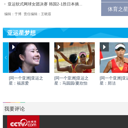
亚运软式网球女团决赛 韩国2-1胜日本摘...
体育之星
编辑：于博
责任编辑：王晓遐
亚运星梦想
[同一个亚洲]亚运之
[同一个亚洲]亚运之
[同一个亚洲]亚
星：福原爱
星：马园园/夏欣怡
星：郑洁
我要评论