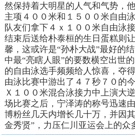
然保持着大明星的人气和气势，他
主项４００米和１５００米自由
队友们拿下４ｘ１００米自由泳
结束后送给朴泰桓的生日蛋糕则
馨，这或许是“孙朴大战”最好的
中最“亮瞎人眼”的要数横空出世的
的自由泳选手频频给人惊喜，夺
由泳比赛中游出了４７秒７０的
Ｘ１００米混合泳接力中上演大
场比赛之后，宁泽涛的称号迅速由“
博粉丝几天内增长几十万，并因其
金秀贤”，力压仁川亚运会上的众