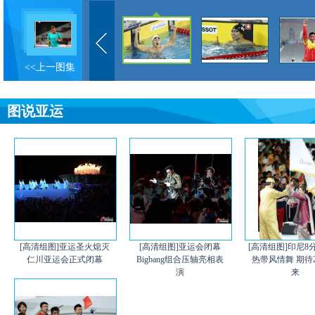
<<上一图集
图说亚运
[高清组图]亚运圣火熄灭
[高清组图]亚运会闭幕
[高清组图]印尼8
仁川亚运会正式闭幕
Bigbang组合压轴亮相表
热带风情舞 期待2
演
来