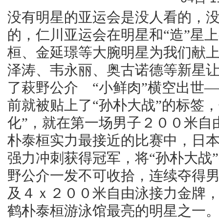
没有明星的亚运会是没人看的，没
的，仁川亚运会在明星和“造”星
桓、金延璟等大腕明星为我们献
泽涛、韦永丽、奥古诺德等新星让
了萩野公介 “小鲜肉”横空出世
前就被贴上了“孙朴大战”的标签
化”，就在第一场男子２００米自
朴泰桓实力最接近的比赛中，日
强力冲刺获得冠军，将“孙朴大战”
野公介一发不可收拾，连续夺得
及４ｘ２００米自由泳接力金牌
鹤朴泰桓游泳馆最亮的明星之一。