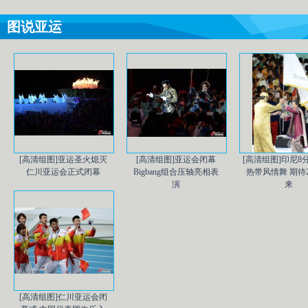
图说亚运
[高清组图]亚运圣火熄灭
[高清组图]亚运会闭幕
[高清组图]印尼8
仁川亚运会正式闭幕
Bigbang组合压轴亮相表
热带风情舞 期待2
演
来
[高清组图]仁川亚运会闭