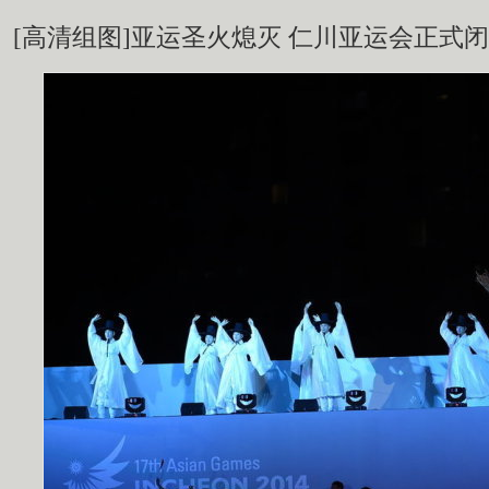
[高清组图]亚运圣火熄灭 仁川亚运会正式