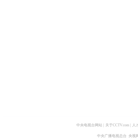
中央电视台网站
|
关于CCTV.com
|
人
中央广播电视总台 央视