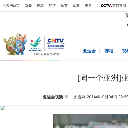
央视网首页
新闻
视频
经济
体育
军事
更多
节目官网
3
亚运会
赛程
视
[同一个亚洲]
央视网 2014年10月04日 22:3
亚运会视频