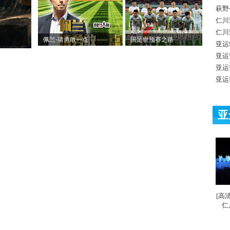
萩野
仁川
仁川
佩兰-请勇敢一点
国足世预赛之路
亚运
亚运
亚运
亚运
亚
[高
仁