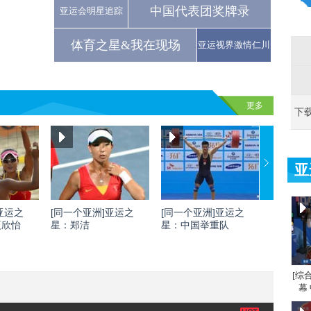
中国代表团奖牌录
亚运会明星追踪
体育之星&我在现场
亚运视界激情仁川
更多
下
亚
亚运之
[同一个亚洲]亚运之
[同一个亚洲]亚运之
[同一个
夏欣怡
星：郑洁
星：中国举重队
星：刘灏
[综
幕