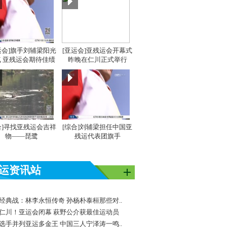
运会]旗手刘辅梁阳光
[亚运会]亚残运会开幕式
 亚残运会期待佳绩
昨晚在仁川正式举行
合]寻找亚残运会吉祥
[综合]刘辅梁担任中国亚
物——琵鹭
残运代表团旗手
运资讯站
经典战：林李永恒传奇 孙杨朴泰桓那些对..
仁川！亚运会闭幕 萩野公介获最佳运动员
选手并列亚运多金王 中国三人宁泽涛一鸣..