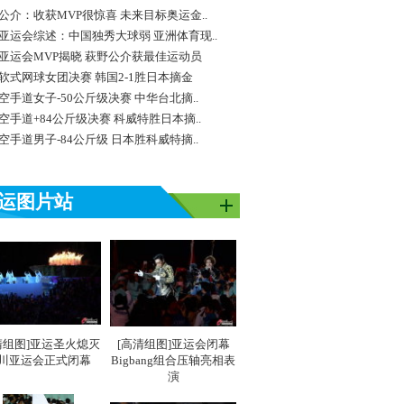
公介：收获MVP很惊喜 未来目标奥运金..
亚运会综述：中国独秀大球弱 亚洲体育现..
亚运会MVP揭晓 萩野公介获最佳运动员
软式网球女团决赛 韩国2-1胜日本摘金
空手道女子-50公斤级决赛 中华台北摘..
空手道+84公斤级决赛 科威特胜日本摘..
空手道男子-84公斤级 日本胜科威特摘..
运图片站
清组图]亚运圣火熄灭
[高清组图]亚运会闭幕
川亚运会正式闭幕
Bigbang组合压轴亮相表
演