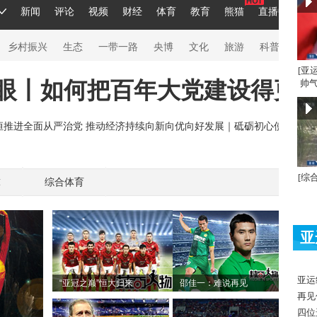
[亚
帅气
[综
球
综合体育
亚
亚运
“亚冠之巅”恒大归来
邵佳一：难说再见
再见
四位