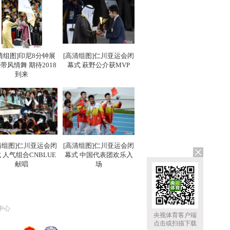
清组图]印尼8分钟展
[高清组图]仁川亚运会闭
带风情舞 期待2018
幕式 萩野公介获MVP
到来
清组图]仁川亚运会闭
[高清组图]仁川亚运会闭
 人气组合CNBLUE
幕式 中国代表团欢乐入
献唱
场
中心
央视体育客户端
点击或扫描下载