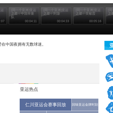
亚运
[同一个亚洲]亚运
[同一个亚洲]亚运
[同一个亚洲]亚运
[
之星：中国举重
之星：刘灏
之星：吴敏霞
之
队
:07
00:04:11
00:04:33
00:05:16
爱在中国夜拥有无数球迷。
亚运热点
仁川亚运会赛事回放
回味亚运金牌时刻