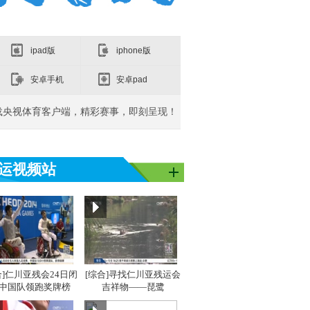
ipad版
iphone版
安卓手机
安卓pad
载央视体育客户端，精彩赛事，即刻呈现！
运视频站
亚洲]亚运之
[同一个亚洲]亚运之
[同一个亚洲]亚运之
[同
星：吴敏霞
星：李雪芮
星：
合]仁川亚残会24日闭
[综合]寻找仁川亚残运会
 中国队领跑奖牌榜
吉祥物——琵鹭