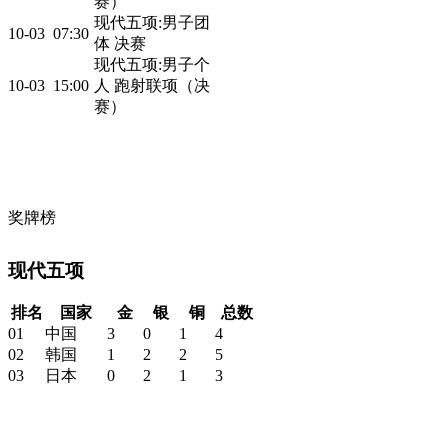
赛）
现代五项:男子团
10-03
07:30
体 决赛
现代五项:男子个
10-03
15:00
人 跑射联项（决
赛）
奖牌榜
现代五项
排名
国家
金
银
铜
总数
01
中国
3
0
1
4
02
韩国
1
2
2
5
03
日本
0
2
1
3