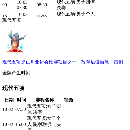
现代五项:男子团体
10-03
09
08:30
07:30
决赛
现代五项:男子个人
10-03
10
11:30
10:30
游泳
现代五项
现代五项:男子个人
10-03
11
13:50
12:50
马术
现代五项:男子个人
10-03
12
16:00
15:00
跑射联项（决赛）
现代五项:男子个人
10-03
13
16:30
15:30
颁奖仪式
现代五项是仁川亚运会比赛项目之一，改革后设游泳、击剑、
现代五项:男子团体
10-03
14
16:40
15:40
颁奖仪式
金牌产生时刻
现代五项
日期
时间
赛程名称
视频
现代五项:女子团
10-02
07:30
体 决赛
现代五项:女子个
10-02
15:00
人 跑射联项（决