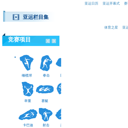
亚运日历
亚运开幕式
赛
亚运栏目集
体育之星
亚
竞赛项目
板球
击剑
手球
橄榄球
拳击
田径
棒/垒
空手道
摔跤
举重
赛艇
网球
球
卡巴迪
射击
武术
保龄球
马术
跆拳道