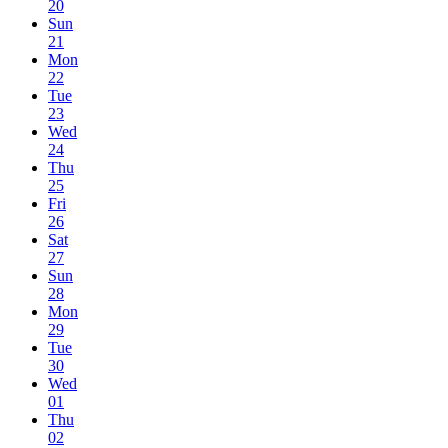
20
Sun
21
Mon
22
Tue
23
Wed
24
Thu
25
Fri
26
Sat
27
Sun
28
Mon
29
Tue
30
Wed
01
Thu
02