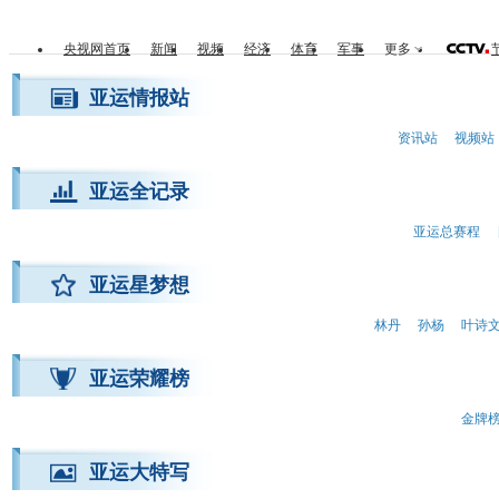
央视网首页
新闻
视频
经济
体育
军事
更多
亚运情报站
资讯站
视频站
亚运全记录
亚运总赛程
亚运星梦想
林丹
孙杨
叶诗
亚运荣耀榜
金牌
亚运大特写