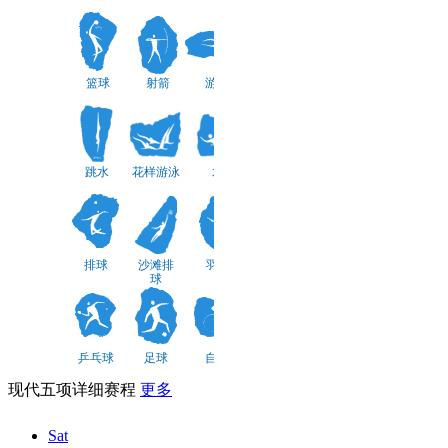
壁球
皮划艇
藤球
篮球
射箭
游泳
帆船帆板
曲棍球
铁人三项
跳水
花样游泳
水球
柔道
高尔夫
现代五项
排球
沙滩排
羽毛球
球
艺术体
蹦床
体操
乒乓球
足球
自行车
操
现代五项详细赛程
更多
Sat