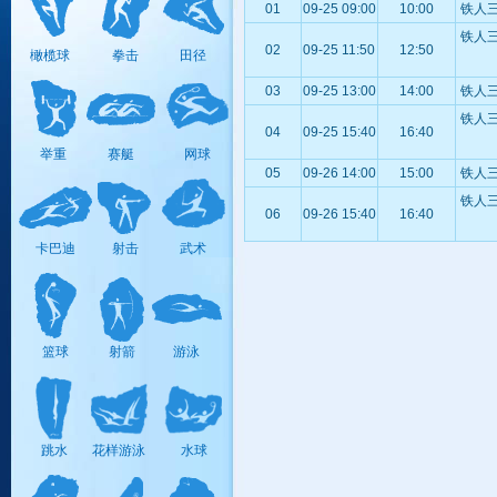
01
09-25 09:00
10:00
铁人三
铁人三
板球
击剑
手球
02
09-25 11:50
12:50
橄榄球
拳击
田径
03
09-25 13:00
14:00
铁人三
铁人三
04
09-25 15:40
16:40
棒/垒
空手道
摔跤
举重
赛艇
网球
球
05
09-26 14:00
15:00
铁人三
铁人三
06
09-26 15:40
16:40
卡巴迪
射击
武术
保龄球
马术
跆拳道
壁球
皮划艇
藤球
篮球
射箭
游泳
帆船帆板
曲棍球
铁人三项
跳水
花样游泳
水球