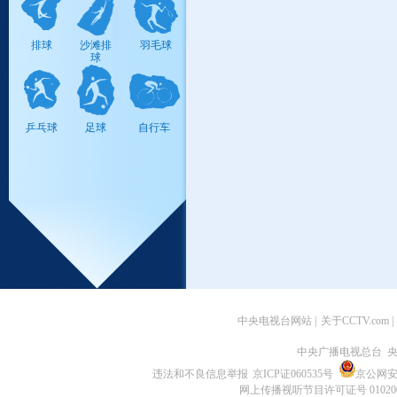
柔道
高尔夫
现代五项
排球
沙滩排
羽毛球
球
艺术体
蹦床
体操
乒乓球
足球
自行车
操
中央电视台网站
|
关于CCTV.com
|
中央广播电视总台 央
违法和不良信息举报
京ICP证060535号
京公网安备 
网上传播视听节目许可证号 01020