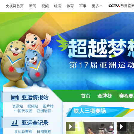
央视网首页
新闻
视频
经济
体育
军事
更多
节目官
首页
金牌榜
赛程赛
亚运情报站
资讯站
视频站
图片站
铁人三项赛场
中国代表团
亚洲诸强
亚运全记录
亚运总赛程
日期赛程