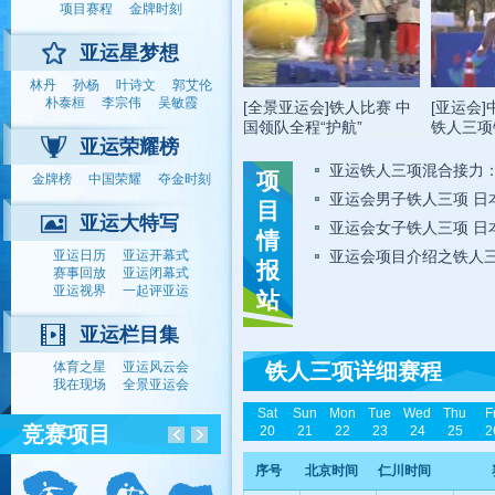
项目赛程
金牌时刻
亚运星梦想
林丹
孙杨
叶诗文
郭艾伦
朴泰桓
李宗伟
吴敏霞
[全景亚运会]铁人比赛 中
[亚运会
国领队全程“护航”
铁人三项
亚运荣耀榜
亚运铁人三项混合接力：
项
金牌榜
中国荣耀
夺金时刻
亚运会男子铁人三项 日
目
亚运大特写
亚运会女子铁人三项 日
情
亚运日历
亚运开幕式
亚运会项目介绍之铁人
报
赛事回放
亚运闭幕式
亚运视界
一起评亚运
站
亚运栏目集
体育之星
亚运风云会
铁人三项详细赛程
我在现场
全景亚运会
Sat
Sun
Mon
Tue
Wed
Thu
F
竞赛项目
20
21
22
23
24
25
2
序号
北京时间
仁川时间