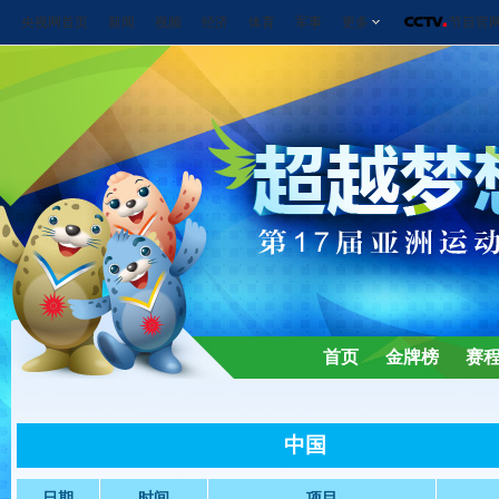
央视网首页
新闻
视频
经济
体育
军事
更多
节目官
首页
金牌榜
赛
中国
日期
时间
项目