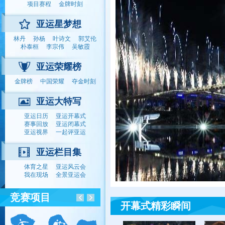
项目赛程
金牌时刻
亚运星梦想
林丹
孙杨
叶诗文
郭艾伦
朴泰桓
李宗伟
吴敏霞
亚运荣耀榜
金牌榜
中国荣耀
夺金时刻
亚运大特写
亚运日历
亚运开幕式
赛事回放
亚运闭幕式
亚运视界
一起评亚运
亚运栏目集
体育之星
亚运风云会
我在现场
全景亚运会
竞赛项目
开幕式精彩瞬间