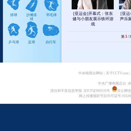
柔道
高尔夫
现代五项
[亚运会]开幕式：张东
[亚
排球
沙滩排
羽毛球
健与小朋友展示铁环游
声乐
球
戏
1
第
/
3
艺术体
蹦床
体操
乒乓球
足球
自行车
操
中央电视台网站
|
关于CCTV.com
|
中央广播电视总台 央
违法和不良信息举报
京ICP证060535号
京公网安备 
网上传播视听节目许可证号 01020