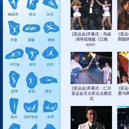
板球
击剑
手球
橄榄球
拳击
田径
[亚运会]开幕式：鸟叔
[亚
棒/垒
空手道
摔跤
演绎现场版《江南
郎朗
举重
赛艇
网球
球
style》
卡巴迪
射击
武术
保龄球
马术
跆拳道
[亚运会]开幕式：仁川
[亚
壁球
皮划艇
藤球
篮球
射箭
游泳
亚运会主火炬台点燃仪
爱与
式
帆船帆板
曲棍球
铁人三项
跳水
花样游泳
水球