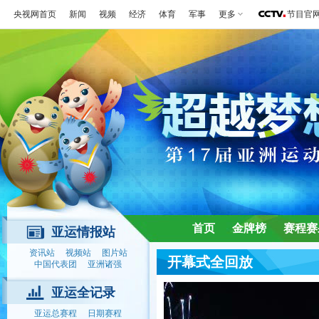
央视网首页
新闻
视频
经济
体育
军事
更多
节目官
首页
金牌榜
赛程赛
亚运情报站
资讯站
视频站
图片站
开幕式全回放
中国代表团
亚洲诸强
亚运全记录
亚运总赛程
日期赛程