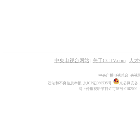
中央电视台网站
|
关于CCTV.com
|
人才
中央广播电视总台 央视
违法和不良信息举报
京ICP证060535号
京公网安备 11
网上传播视听节目许可证号 0102002