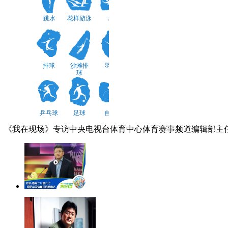
帆船帆板
曲棍球
铁人三项
跳水
花样游泳
水球
柔道
高尔夫
现代五项
排球
沙滩排
羽毛球
球
艺术体
蹦床
体操
乒乓球
足球
自行车
操
《我在现场》专访中央电视台体育中心体育赛事频道编辑部主