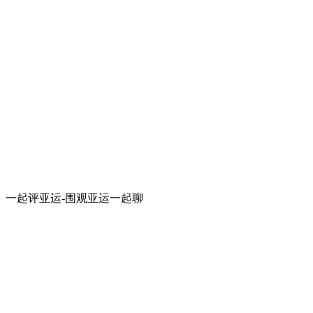
一起评亚运-围观亚运一起聊