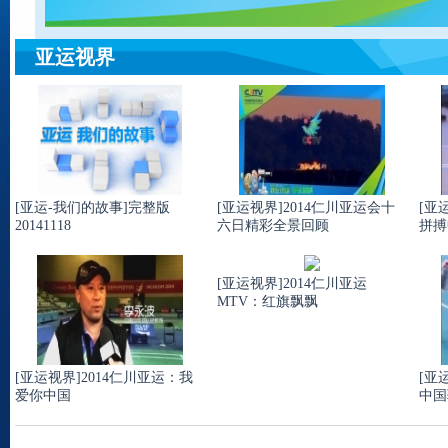
亚运视界
[亚运-我们的故事]完整版
[亚运视界]2014仁川亚运会十
[亚
20141118
六日精彩全景回顾
拼搏
[亚运视界]2014仁川亚运
MTV：红旗飘飘
[亚运视界]2014仁川亚运：我
[亚
爱你中国
中国