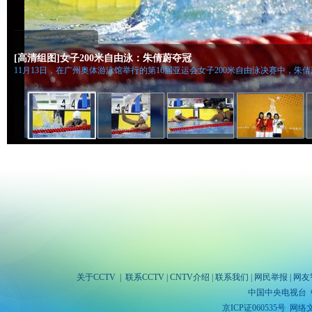
[高清组图]女子200米自由泳：朱倩蔚夺冠
11月13日，在广州奥体游泳馆举行的第16届亚运会女子200米自由泳决赛中，朱倩
关于CCTV
|
联系CCTV
|
CNTV介绍
|
联系我们
|
网民举报
|
网友
中国中央电视台 
京ICP证060535号
网络文