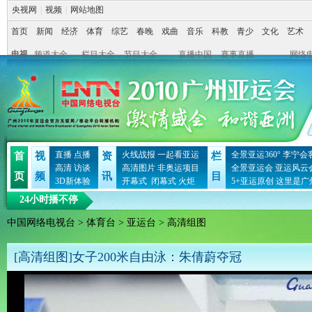
央视网
|
视频
|
网站地图
首页
新闻
经济
体育
综艺
春晚
戏曲
音乐
科教
青少
文化
艺术
电视
频道大全
栏目大全
节目大全
直播中国
赛事直播
网络
直播
点播
火线战报
一起看亚运
全景亚运360°
李宁会
首
视
资
栏
高清
访谈
高清图片
非奥运项目
全景亚运会
亚运风云
页
频
讯
目
3D新体验
开幕式
闭幕式
火炬
5+亚运原创
这里是广
24小时播不停
中国网络电视台
>
体育台
>
亚运台
> 高清组图
[高清组图]女子200米自由泳：朱倩蔚夺冠