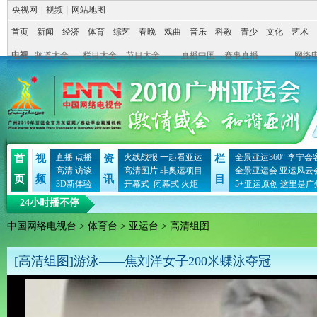
央视网
|
视频
|
网站地图
首页
新闻
经济
体育
综艺
春晚
戏曲
音乐
科教
青少
文化
艺术
电视
频道大全
栏目大全
节目大全
直播中国
赛事直播
网络
直播
点播
火线战报
一起看亚运
全景亚运360°
李宁会
首
视
资
栏
高清
访谈
高清图片
非奥运项目
全景亚运会
亚运风云
页
频
讯
目
3D新体验
开幕式
闭幕式
火炬
5+亚运原创
这里是广
24小时播不停
中国网络电视台
>
体育台
>
亚运台
> 高清组图
[高清组图]游泳——焦刘洋女子200米蝶泳夺冠