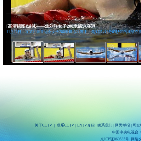
[高清组图]游泳——焦刘洋女子200米蝶泳夺冠
11月15日，在第16届亚运会女子200米蝶泳决赛中，焦刘洋以2分05秒79的成绩夺
关于CCTV
|
联系CCTV
|
CNTV介绍
|
联系我们
|
网民举报
|
网友
中国中央电视台 
京ICP证060535号
网络文