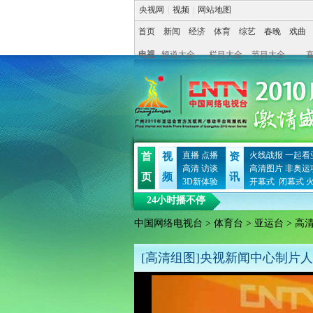
央视网
|
视频
|
网站地图
首页
新闻
经济
体育
综艺
春晚
戏曲
电视
频道大全
栏目大全
节目大全
直播
点播
火线战报
一起看
首
视
资
高清
访谈
高清图片
非奥运
页
频
讯
3D新体验
开幕式
闭幕式
24小时播不停
中国网络电视台
>
体育台
>
亚运台
> 高
[高清组图]央视新闻中心制片人