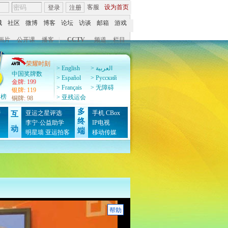
客服
设为首页
登录
注册
城
社区
微博
博客
论坛
访谈
邮箱
游戏
画片
公开课
播客
|
CCTV
频道
栏目
荣耀时刻
> English
> العربية
中国奖牌数
> Español
> Pусский
金牌
:
199
> Français
> 无障碍
银牌
:
119
牌榜
> 亚残运会
铜牌
:
98
多
榜
亚运之星评选
手机
CBox
互
终
图
李宁·公益助学
IP电视
动
端
明星墙
亚运拍客
移动传媒
帮助