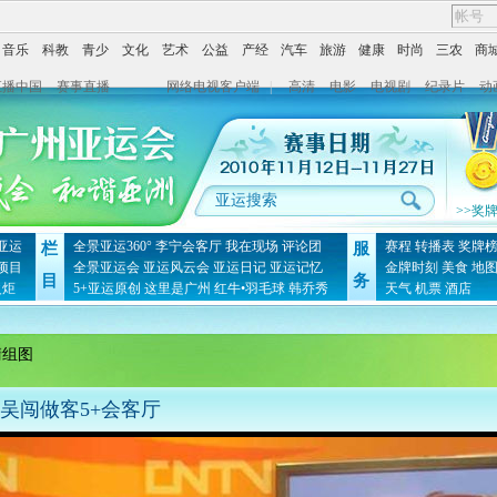
音乐
科教
青少
文化
艺术
公益
产经
汽车
旅游
健康
时尚
三农
商
直播中国
赛事直播
网络电视客户端
|
高清
电影
电视剧
纪录片
动
>>奖
亚运
全景亚运360°
李宁会客厅
我在现场
评论团
赛程
转播表
奖牌
栏
服
项目
全景亚运会
亚运风云会
亚运日记
亚运记忆
金牌时刻
美食
地
目
务
火炬
5+亚运原创
这里是广州
红牛•羽毛球
韩乔秀
天气
机票
酒店
清组图
吴闯做客5+会客厅