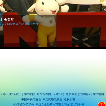
5+会客厅
人吴闯做客李宁5+亚运会客厅。
TV介绍
|
联系我们
|
网民举报
|
网友智囊团
|
人才招聘
|
版权声明
|
法律顾问
|
网站地图
|
中国中央电视台 中国网络电视台 版权所有
京ICP证060535号
网络文化经营许可证文网文[2010]024号