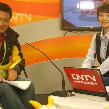
[高清组图]央视新闻中心制片人吴闯
做客5+会客厅