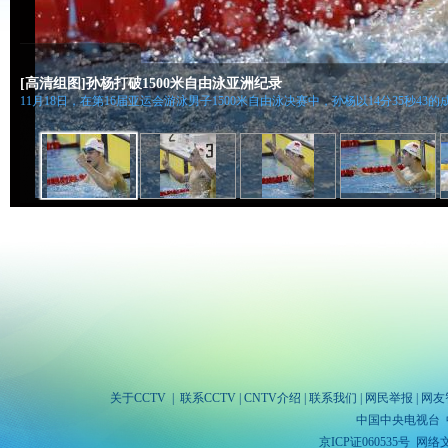
[高清组图]孙杨打破1500米自由泳亚洲纪录
11月18日，在第16届亚运会游泳男子1500米自由泳决赛中，孙杨以14分35秒
关于CCTV
|
联系CCTV
|
CNTV介绍
|
联系我们
|
网民举报
|
网友
中国中央电视台 
京ICP证060535号
网络文