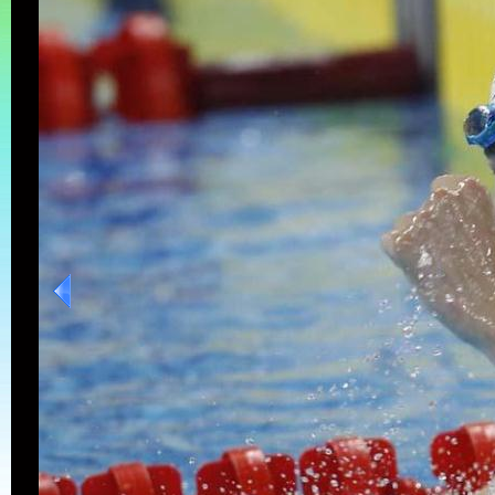
[高清组图]孙