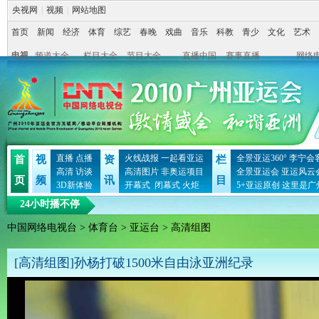
央视网
|
视频
|
网站地图
首页
新闻
经济
体育
综艺
春晚
戏曲
音乐
科教
青少
文化
艺术
电视
频道大全
栏目大全
节目大全
直播中国
赛事直播
网络
直播
点播
火线战报
一起看亚运
全景亚运360°
李宁会
首
视
资
栏
高清
访谈
高清图片
非奥运项目
全景亚运会
亚运风云
页
频
讯
目
3D新体验
开幕式
闭幕式
火炬
5+亚运原创
这里是广
24小时播不停
中国网络电视台
>
体育台
>
亚运台
> 高清组图
[高清组图]孙杨打破1500米自由泳亚洲纪录