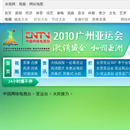
央视网
|
视频
|
网站地图
首页
新闻
经济
体育
综艺
春晚
戏曲
音乐
科教
青少
文化
艺术
电视
频道大全
栏目大全
节目大全
直播中国
赛事直播
网络
直播
点播
火线战报
一起看亚运
全景亚运360°
李宁会
首
视
资
栏
高清
访谈
高清图片
非奥运项目
全景亚运会
亚运风云
页
频
讯
目
3D新体验
开幕式
闭幕式
火炬
5+亚运原创
这里是广
24小时播不停
中国网络电视台
>
亚运台
>
火炬接力
>