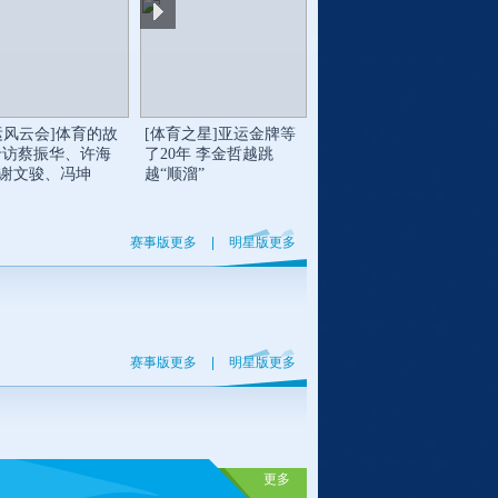
运风云会]体育的故
[体育之星]亚运金牌等
专访蔡振华、许海
了20年 李金哲越跳
谢文骏、冯坤
越“顺溜”
赛事版更多
|
明星版更多
赛事版更多
|
明星版更多
更多