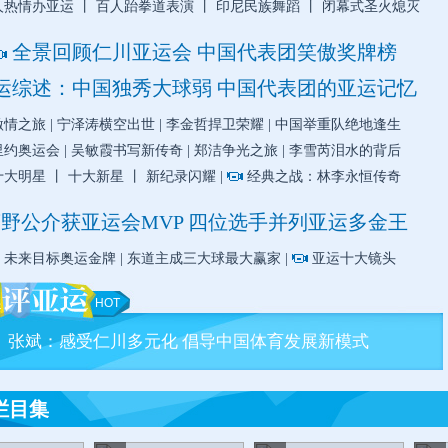
人热情办亚运
丨
百人跆拳道表演
丨
印尼民族舞蹈
丨
闭幕式圣火熄灭
击剑
手球
全景回顾仁川亚运会
中国代表团笑傲奖牌榜
运综述：中国独秀大球弱
中国代表团的亚运记忆
激情之旅
|
宁泽涛横空出世
|
李金哲捍卫荣耀
|
中国举重队绝地逢生
空手道
摔跤
里约奥运会
|
吴敏霞书写新传奇
|
郑洁争光之旅
|
李雪芮泪水的背后
十大明星
丨
十大新星
丨
新纪录闪耀
|
经典之战：林李永恒传奇
野公介获亚运会MVP
四位选手并列亚运多金王
马术
跆拳道
：未来目标奥运金牌
|
东道主成三大球最大赢家
|
亚运十大镜头
HOT
皮划艇
藤球
张斌：感受仁川多元化 倡导中国体育发展新模式
曲棍球
铁人三项
栏目集