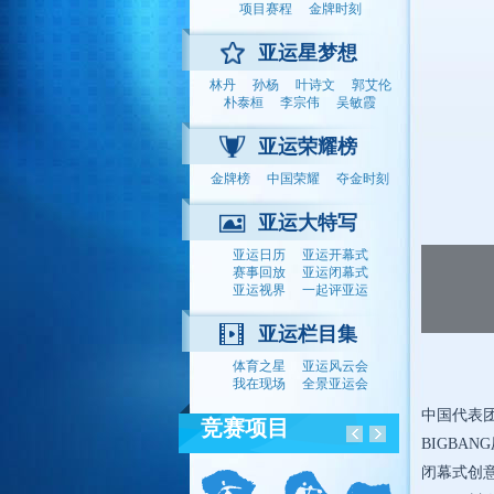
项目赛程
金牌时刻
亚运星梦想
林丹
孙杨
叶诗文
郭艾伦
朴泰桓
李宗伟
吴敏霞
亚运荣耀榜
金牌榜
中国荣耀
夺金时刻
亚运大特写
亚运日历
亚运开幕式
赛事回放
亚运闭幕式
亚运视界
一起评亚运
亚运栏目集
体育之星
亚运风云会
我在现场
全景亚运会
中国代表
竞赛项目
BIGBAN
闭幕式创意