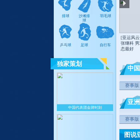
高尔夫
排球
沙滩排
羽毛球
球
[亚运风云
艺术体
张继科 
乒乓球
足球
自行车
操
态最好
独家策划
中国
赛事版
亚洲
中国代表团金牌时刻
赛事版
图说