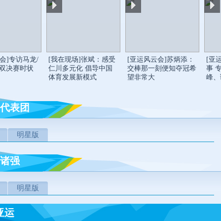
柔道
现代五项
会]专访马龙/
[我在现场]张斌：感受
[亚运风云会]苏炳添：
[亚
蹦床
体操
男双决赛时状
仁川多元化 倡导中国
交棒那一刻便知夺冠希
事 
体育发展新模式
望非常大
峰、
代表团
明星版
诸强
明星版
亚运