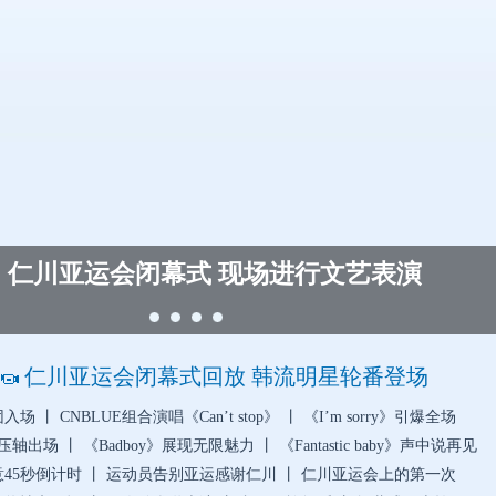
仁川亚运会闭幕式 现场进行文艺表演
仁川亚运会闭幕式回放 韩流明星轮番登场
团入场
丨
CNBLUE组合演唱《Can’t stop》
丨
《I’m sorry》引爆全场
G压轴出场
丨
《Badboy》展现无限魅力
丨
《Fantastic baby》声中说再见
45秒倒计时
丨
运动员告别亚运感谢仁川
丨
仁川亚运会上的第一次