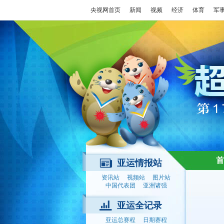
央视网首页
新闻
视频
经济
体育
军
首
亚运情报站
资讯站
视频站
图片站
中国代表团
亚洲诸强
亚运全记录
亚运总赛程
日期赛程