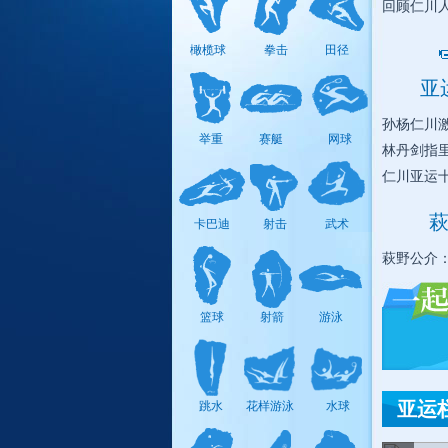
回顾仁川
板球
橄榄球
拳击
田径
亚
孙杨仁川
棒/垒
举重
赛艇
网球
球
林丹剑指
仁川亚运
萩
卡巴迪
射击
武术
保龄球
萩野公介
壁球
篮球
射箭
游泳
帆船帆板
亚运
跳水
花样游泳
水球