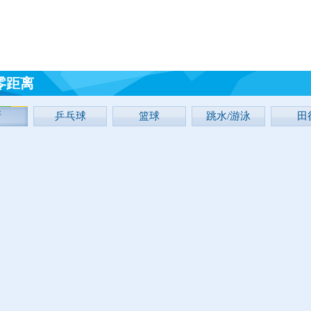
零距离
新
乒乓球
篮球
跳水/游泳
田