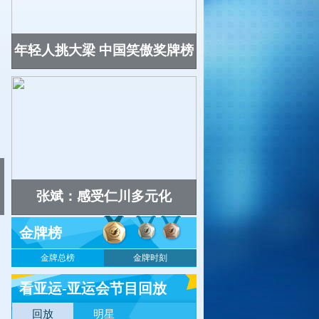
年轻人挑大梁 中国笑傲奖牌榜
张斌：感受仁川多元化
金牌榜
金牌总榜
金牌时刻
看亚运-亚运会节目回放
回放
明星