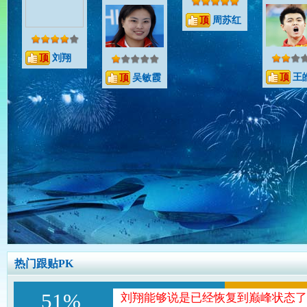
周苏红
刘翔
王
吴敏霞
热门跟贴PK
51%
刘翔能够说是已经恢复到巅峰状态了