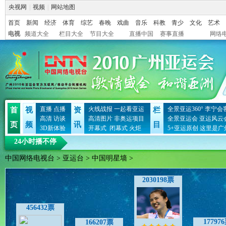
央视网
|
视频
|
网站地图
首页
新闻
经济
体育
综艺
春晚
戏曲
音乐
科教
青少
文化
艺术
电视
频道大全
栏目大全
节目大全
直播中国
赛事直播
网络
直播
点播
火线战报
一起看亚运
全景亚运360°
李宁会
首
视
资
栏
高清
访谈
高清图片
非奥运项目
全景亚运会
亚运风云
页
频
讯
目
3D新体验
开幕式
闭幕式
火炬
5+亚运原创
这里是广
24小时播不停
中国网络电视台
>
亚运台
>
中国明星墙
>
2030198票
456432票
17797
166207票