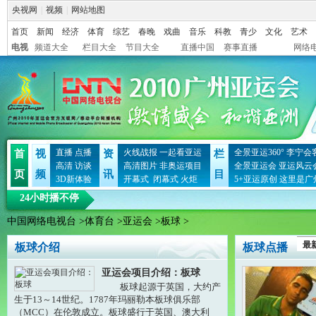
央视网
|
视频
|
网站地图
首页
新闻
经济
体育
综艺
春晚
戏曲
音乐
科教
青少
文化
艺术
电视
频道大全
栏目大全
节目大全
直播中国
赛事直播
网络
直播
点播
火线战报
一起看亚运
全景亚运360°
李宁会
首
视
资
栏
高清
访谈
高清图片
非奥运项目
全景亚运会
亚运风云
页
频
讯
目
3D新体验
开幕式
闭幕式
火炬
5+亚运原创
这里是广
24小时播不停
中国网络电视台
>
体育台
>
亚运会
>
板球
>
最
板球介绍
板球点播
亚运会项目介绍：板球
板球起源于英国，大约产
生于13～14世纪。1787年玛丽勒本板球俱乐部
（MCC）在伦敦成立。板球盛行于英国、澳大利