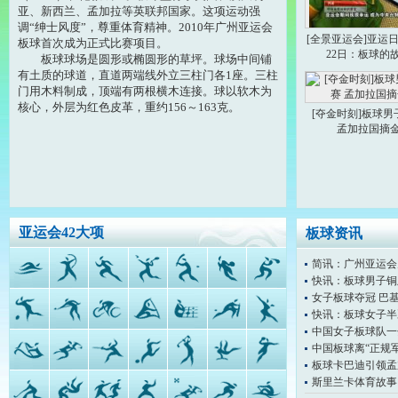
亚、新西兰、孟加拉等英联邦国家。这项运动强
调“绅士风度”，尊重体育精神。2010年广州亚运会
[全景亚运会]亚运日
板球首次成为正式比赛项目。
22日：板球的
板球球场是圆形或椭圆形的草坪。球场中间铺
有土质的球道，直道两端线外立三柱门各1座。三柱
门用木料制成，顶端有两根横木连接。球以软木为
核心，外层为红色皮革，重约156～163克。
[夺金时刻]板球男
孟加拉国摘
亚运会42大项
板球资讯
简讯：广州亚运会
快讯：板球男子铜牌
女子板球夺冠 巴
快讯：板球女子半决
中国女子板球队一
中国板球离“正规
板球卡巴迪引领孟
斯里兰卡体育故事