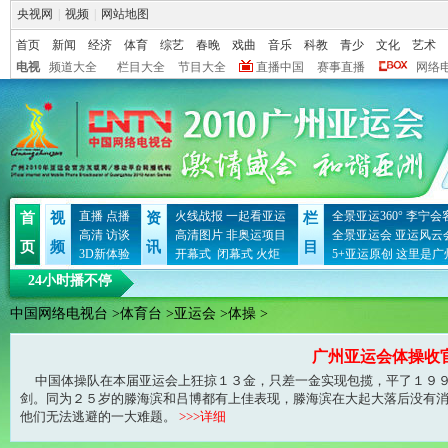
央视网
|
视频
|
网站地图
首页
新闻
经济
体育
综艺
春晚
戏曲
音乐
科教
青少
文化
艺术
电视
频道大全
栏目大全
节目大全
直播中国
赛事直播
网络
直播
点播
火线战报
一起看亚运
全景亚运360°
李宁会
首
视
资
栏
高清
访谈
高清图片
非奥运项目
全景亚运会
亚运风云
页
频
讯
目
3D新体验
开幕式
闭幕式
火炬
5+亚运原创
这里是广
24小时播不停
中国网络电视台
>
体育台
>
亚运会
>
体操
>
广州亚运会体操收官
中国体操队在本届亚运会上狂掠１３金，只差一金实现包揽，平了１９９
剑。同为２５岁的滕海滨和吕博都有上佳表现，滕海滨在大起大落后没有
他们无法逃避的一大难题。
>>>详细