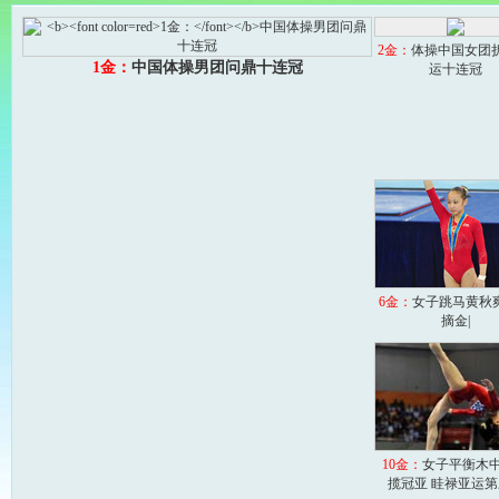
2金：
体操中国女团折
1金：
中国体操男团问鼎十连冠
运十连冠
6金：
女子跳马黄秋
摘金|
10金：
女子平衡木
揽冠亚 眭禄亚运