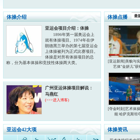
最
体操介绍
体操点播
亚运会项目介绍：体操
1896年第一届奥运会上
就有体操项目。1974年在伊
朗德黑兰举办的第七届亚运会
上体操被列为正式比赛项目。
体操是对所有体操项目的总
[亚运新闻]美貌与
称，分为基本体操和竞技性体操两大类。
艺体“金妍儿”获
广州亚运体操项目解说：
马燕红
(>>>进入博客)
[夺金时刻]艺术体
能 哈萨克斯坦
亚运会42大项
体操资讯