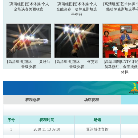
[高清组图]艺术体操:个人
[高清组图]艺术体操:个人
[高清组图]艺术体操
全能决赛美丽收官
全能决赛：哈萨克斯坦选
能哈萨克斯坦选手
手夺冠
[高清组图]蹦床——黄珊汕
[高清组图]蹦床——何雯娜
[高清组图]CNTV评
晋级决赛
晋级决赛
员马燕红、金宝成做
体操