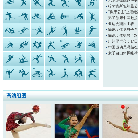
艺术体操综述:中
哈萨克斯坦加冕艺
“蹦床公主”上演
男子蹦床中国包揽
亚运会蹦床比赛：
简讯：体操男子单
简讯：体操男子双
广州亚运会：17
中国运动员冯喆在
女子自由体操眭禄
高清组图