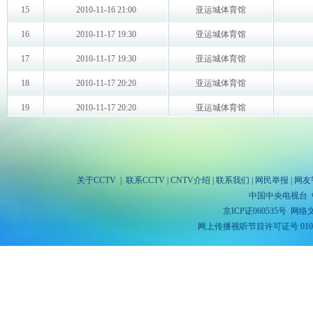
关于CCTV
|
联系CCTV
|
CNTV介绍
|
联系我们
|
网民举报
|
网友
中国中央电视台 
京ICP证060535号
网络文
网上传播视听节目许可证号 010