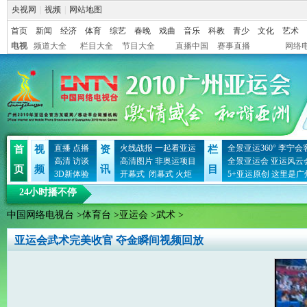
央视网
|
视频
|
网站地图
首页
新闻
经济
体育
综艺
春晚
戏曲
音乐
科教
青少
文化
艺术
电视
频道大全
栏目大全
节目大全
直播中国
赛事直播
网络
直播
点播
火线战报
一起看亚运
全景亚运360°
李宁会
首
视
资
栏
高清
访谈
高清图片
非奥运项目
全景亚运会
亚运风云
页
频
讯
目
3D新体验
开幕式
闭幕式
火炬
5+亚运原创
这里是广
24小时播不停
中国网络电视台
>
体育台
>
亚运会
>
武术
>
亚运会武术完美收官 夺金瞬间视频回放