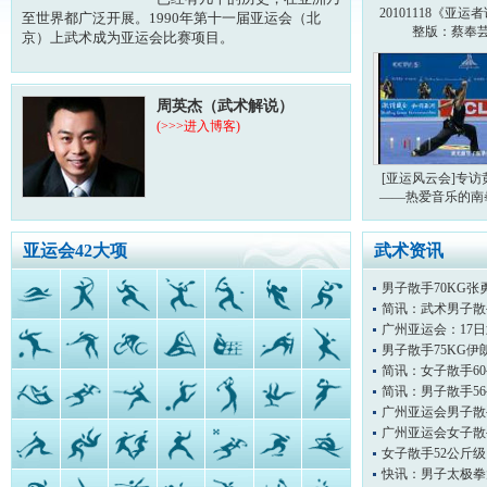
20101118《亚运
至世界都广泛开展。1990年第十一届亚运会（北
整版：蔡奉
京）上武术成为亚运会比赛项目。
周英杰（武术解说）
(>>>进入博客)
[亚运风云会]专访
——热爱音乐的南
亚运会42大项
武术资讯
男子散手70KG
简讯：武术男子散
广州亚运会：17
男子散手75KG
简讯：女子散手6
简讯：男子散手5
广州亚运会男子散
广州亚运会女子散
女子散手52公斤
快讯：男子太极拳