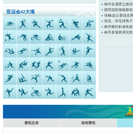
林丹全满贯之路回
国羽混双锻炼新组
亚运会42大项
张楠/赵云蕾连丢
简讯：羽毛球男子
林丹横扫朴成奂挺
林丹直落两局完胜