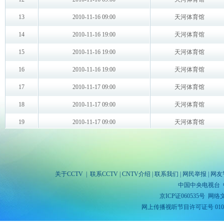
关于CCTV
|
联系CCTV
|
CNTV介绍
|
联系我们
|
网民举报
|
网友
中国中央电视台 
京ICP证060535号
网络文
网上传播视听节目许可证号 010