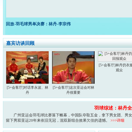
回放-羽毛球男单决赛：林丹-李宗伟
嘉宾访谈回顾
[5+会客厅]林丹扔衣
观众
[5+会客厅]对话李永波、林
[5+会客厅]这次亚运会对林
丹
丹很重要
羽球综述：林丹全
广州亚运会羽毛球比赛落下帷幕，中国队夺取五金，拿下男女团、男女单
留下男双亚运20年来依旧无冠，混双新组合效果欠佳的遗憾。
>>>详细