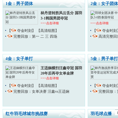
1金：男子团体
2金：女子团体
林丹逆转胜风云丢分 国羽
3-1韩国男团夺冠
>>>点击详细
>>>点击详细
【
夺金时刻】
【高清组图】
【
夺金时刻
完整回放：第一
二
三
四场
高清完整回
4金：女子单打
5金：男子单打
王适娴横扫汪鑫夺冠 国羽
20年后再夺女单金牌
>>>点击详细
【
夺金时刻】
【高清组图】
【
夺金时刻
完整回放：女单决赛 汪鑫vs王适娴
完整回放：
红牛羽毛球城市挑战赛
羽毛球点播