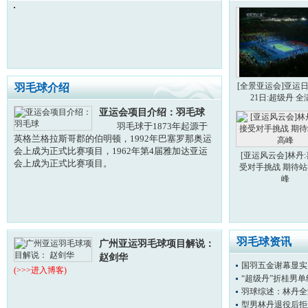
[全景亚运会]亚运日
羽毛球介绍
21日:超级丹 全
亚运会项目介绍：羽毛球
羽毛球于1873年起源于
英格兰格拉斯哥郡的伯明顿，1992年巴塞罗那奥运
会上成为正式比赛项目，1962年第4届雅加达亚运
[亚运风云会]林丹
会上成为正式比赛项目。
受对手挑战 期待
峰
羽毛球资讯
广州亚运羽毛球项目解说：
赵剑华
国羽五金谢幕显实
(>>>进入博客)
“超级丹”折桂男单
羽球综述：林丹全
型男林丹退役后拒