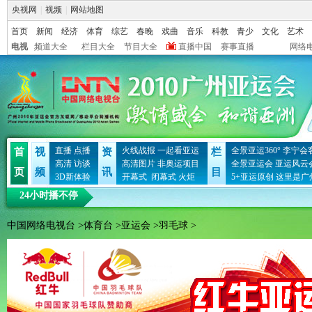
央视网
|
视频
|
网站地图
首页
新闻
经济
体育
综艺
春晚
戏曲
音乐
科教
青少
文化
艺术
电视
频道大全
栏目大全
节目大全
直播中国
赛事直播
网络
直播
点播
火线战报
一起看亚运
全景亚运360°
李宁会
首
视
资
栏
高清
访谈
高清图片
非奥运项目
全景亚运会
亚运风云
页
频
讯
目
3D新体验
开幕式
闭幕式
火炬
5+亚运原创
这里是广
24小时播不停
中国网络电视台
>
体育台
>
亚运会
>
羽毛球
>