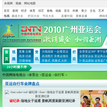
央视网
|
视频
|
网站地图
首页
新闻
经济
体育
综艺
春晚
戏曲
音乐
科教
青少
文化
艺术
电视
频道大全
栏目大全
节目大全
直播中国
赛事直播
网络
直播
点播
火线战报
一起看亚运
全景亚运360°
李宁会
首
视
资
栏
高清
访谈
高清图片
非奥运项目
全景亚运会
亚运风云
页
频
讯
目
3D新体验
开幕式
闭幕式
火炬
5+亚运原创
这里是广
24小时播不停
中国网络电视台
>
体育台
>
亚运会
>
自行车
>
亚运自行车金牌盘点
破纪录
:场地女子追逐 姜帆两度刷新亚洲纪录