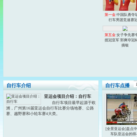
第一金
:中国队勇夺
行车男团竞速赛
第五金
:女子争先赛
揽冠亚军 郭爽夺冠
摘银
自行车介绍
自行车点播
亚运会项目介绍：自行车
自行车项目最早起源于欧
洲，广州第16届亚运会自行车比赛分场地赛、公路
赛、越野赛和小轮车赛4大类。
[全景亚运会]盘点
车队亚运会的得