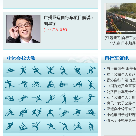
广州亚运自行车项目解说：
刘星宇
(>>>进入博客)
[亚运新闻]自行车
个人赛 日本颇
亚运会42大项
自行车资讯
自行车综合:萧美
女子公路个人赛赵
香港自行车运动员
中国香港黄金宝获
公路自行车男子个
女子公路个人计时
快讯：女子公路个
亚运会小轮车女子
小轮车男子越野赛
快讯：小轮车男子