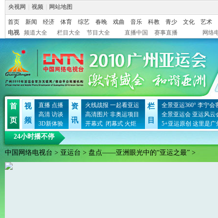
央视网
|
视频
|
网站地图
首页
新闻
经济
体育
综艺
春晚
戏曲
音乐
科教
青少
文化
艺术
电视
频道大全
栏目大全
节目大全
直播中国
赛事直播
网络
直播
点播
火线战报
一起看亚运
全景亚运360°
李宁会
首
视
资
栏
高清
访谈
高清图片
非奥运项目
全景亚运会
亚运风云
页
频
讯
目
3D新体验
开幕式
闭幕式
火炬
5+亚运原创
这里是广
24小时播不停
中国网络电视台
>
亚运台
>
盘点——亚洲眼光中的“亚运之最”
>