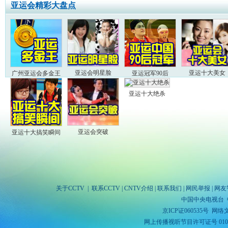
亚运会精彩大盘点
亚运会明星脸
亚运十大美女
广州亚运会多金王
亚运冠军90后
亚运十大绝杀
亚运会突破
亚运十大搞笑瞬间
关于CCTV
|
联系CCTV
|
CNTV介绍
|
联系我们
|
网民举报
|
网友
中国中央电视台 
京ICP证060535号
网络文
网上传播视听节目许可证号 010