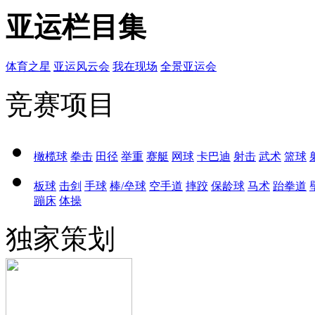
亚运栏目集
体育之星
亚运风云会
我在现场
全景亚运会
竞赛项目
橄榄球
拳击
田径
举重
赛艇
网球
卡巴迪
射击
武术
篮球
板球
击剑
手球
棒/垒球
空手道
摔跤
保龄球
马术
跆拳道
蹦床
体操
独家策划