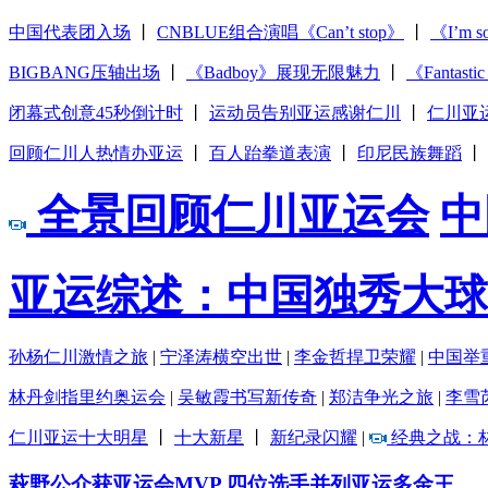
中国代表团入场
丨
CNBLUE组合演唱《Can’t stop》
丨
《I’m 
BIGBANG压轴出场
丨
《Badboy》展现无限魅力
丨
《Fantas
闭幕式创意45秒倒计时
丨
运动员告别亚运感谢仁川
丨
仁川亚
回顾仁川人热情办亚运
丨
百人跆拳道表演
丨
印尼民族舞蹈
丨
全景回顾仁川亚运会
中
亚运综述：中国独秀大球
孙杨仁川激情之旅
|
宁泽涛横空出世
|
李金哲捍卫荣耀
|
中国举
林丹剑指里约奥运会
|
吴敏霞书写新传奇
|
郑洁争光之旅
|
李雪
仁川亚运十大明星
丨
十大新星
丨
新纪录闪耀
|
经典之战：
萩野公介获亚运会MVP
四位选手并列亚运多金王