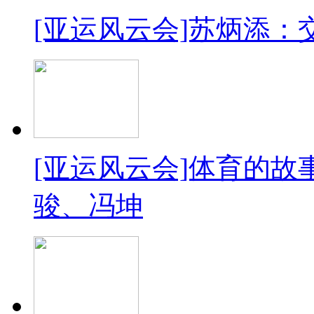
[亚运风云会]苏炳添
[亚运风云会]体育的故
骏、冯坤