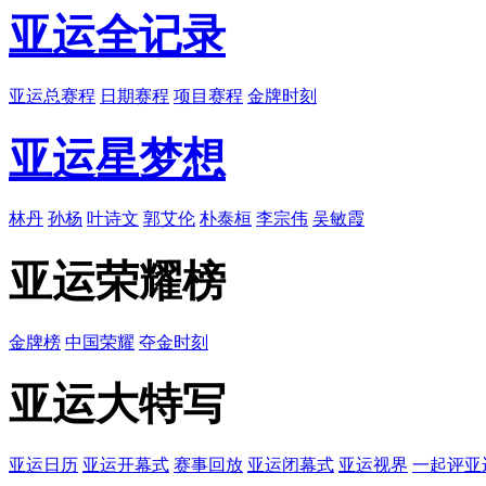
亚运全记录
亚运总赛程
日期赛程
项目赛程
金牌时刻
亚运星梦想
林丹
孙杨
叶诗文
郭艾伦
朴泰桓
李宗伟
吴敏霞
亚运荣耀榜
金牌榜
中国荣耀
夺金时刻
亚运大特写
亚运日历
亚运开幕式
赛事回放
亚运闭幕式
亚运视界
一起评亚