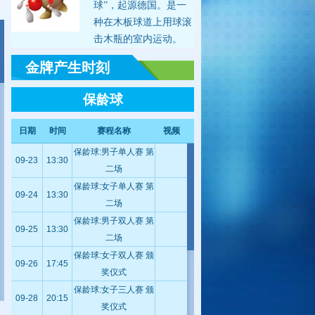
球”，起源德国。是一
种在木板球道上用球滚
击木瓶的室内运动。
金牌产生时刻
保龄球
日期
时间
赛程名称
视频
保龄球:男子单人赛 第
09-23
13:30
二场
保龄球:女子单人赛 第
09-24
13:30
二场
保龄球:男子双人赛 第
09-25
13:30
二场
保龄球:女子双人赛 颁
09-26
17:45
奖仪式
保龄球:女子三人赛 颁
09-28
20:15
奖仪式