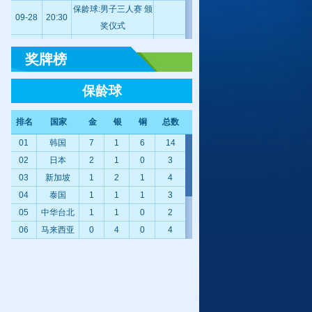
保龄球:男子三人赛 颁
09-28
20:30
奖仪式
保龄球:女子五人队际
09-30
17:45
奖牌榜
赛 颁奖仪式
保龄球:男子五人队际
09-30
18:00
保龄球
赛 颁奖仪式
保龄球:女子全能赛 颁
09-30
18:15
排名
国家
金
银
铜
总数
奖仪式
01
韩国
7
1
6
14
保龄球:男子全能赛 颁
09-30
18:25
02
日本
2
1
0
3
奖仪式
03
新加坡
1
2
1
4
保龄球:女子精英赛 颁
10-02
17:15
04
泰国
1
1
1
3
奖仪式
05
中华台北
1
1
0
2
保龄球:男子精英赛 颁
10-02
17:23
06
马来西亚
0
4
0
4
奖仪式
07
中国香港
0
1
1
2
08
中国
0
1
0
1
09
印度尼西亚
0
0
2
2
10
阿联酋
0
0
1
1