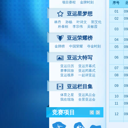
项目赛程
金牌时刻
序号
01
09
亚运星梦想
02
09
林丹
孙杨
叶诗文
郭艾伦
朴泰桓
李宗伟
吴敏霞
03
09
亚运荣耀榜
04
09
金牌榜
中国荣耀
夺金时刻
05
09
亚运大特写
06
09
亚运日历
亚运开幕式
07
09
赛事回放
亚运闭幕式
亚运视界
一起评亚运
08
09
亚运栏目集
09
09
体育之星
亚运风云会
10
09
我在现场
全景亚运会
11
09
竞赛项目
12
09