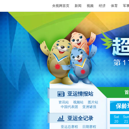
央视网首页
新闻
视频
经济
体育
军
首
亚运情报站
资讯站
视频站
图片站
保龄
中国代表团
亚洲诸强
Sat
Su
亚运全记录
20
21
亚运总赛程
日期赛程