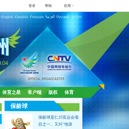
登录
帮助
应用
English
Español
Français
Русский
한국어
体育之星
客户端
版权
体育
保龄球
保龄球是仁川亚运会项
目之一。又叫“地滚