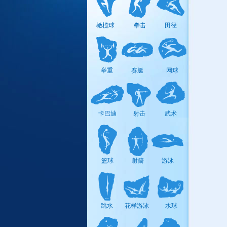
13
09
板球
14
09
橄榄球
拳击
田径
15
09
16
09
棒/垒
举重
赛艇
网球
球
17
09
18
09
卡巴迪
射击
武术
保龄球
19
09
20
09
壁球
篮球
射箭
游泳
21
09
帆船帆板
22
09
跳水
花样游泳
水球
23
09