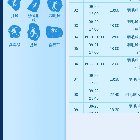
09-20
02
13:00
羽毛球
柔道
高尔夫
现代五项
12:00
排球
沙滩排
羽毛球
球
09-20
羽毛球
03
18:00
17:00
（中
04
09-21 11:00
12:00
羽毛球
艺术体
蹦床
体操
乒乓球
足球
自行车
09-21
羽毛球
操
05
18:00
17:00
（
羽毛球
06
09-22 11:00
12:00
（中
09-22
07
18:30
羽毛球
17:30
09-22
08
22:40
羽毛球:
21:40
09-23
羽毛球
09
18:30
17:30
（中
09-23
10
22:40
羽毛球:
21:40
09-24