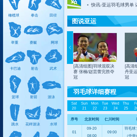
站
快讯-亚运羽毛球男单
板球
击剑
手球
橄榄球
拳击
田径
图说亚运
棒/垒
空手道
摔跤
举重
赛艇
网球
球
[高清组图]羽球混双决
[高清
卡巴迪
射击
武术
保龄球
马术
跆拳道
赛 张楠/赵芸蕾完胜夺
丹亚
冠
冠
羽毛球详细赛程
壁球
皮划艇
藤球
篮球
射箭
游泳
Sat
Sun
Mon
Tue
Wed
Thu
F
20
21
22
23
24
25
2
序号
北京时间
仁川时间
帆船帆板
曲棍球
铁人三项
跳水
花样游泳
水球
09-20
羽毛球
01
09:00
08:00
（中华