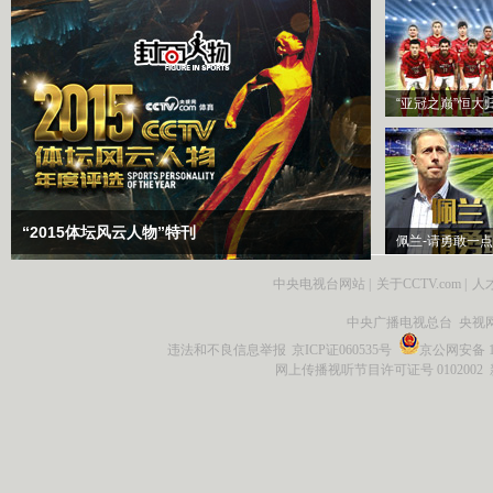
“亚冠之巅”恒大
“2015体坛风云人物”特刊
佩兰-请勇敢一点
中央电视台网站
|
关于CCTV.com
|
人
中央广播电视总台 央视
违法和不良信息举报
京ICP证060535号
京公网安备 11
网上传播视听节目许可证号 0102002