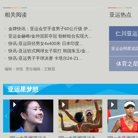
相关阅读
亚运热点
金牌快讯：亚运会空手道男子60公斤级 伊...
仁川亚运
亚运金赫峰/金仲混双夺冠 朝鲜组合实现大...
快讯-亚运田径男女4x400米 日本印度...
亚运会明星追
快讯-亚运软式网球女子双打 韩国朱玉/金...
快讯-亚运男子手球决赛 卡塔尔24-21...
体育之星
编辑：张悦
责任编辑：王晓遐
亚运星梦想
[同一个亚洲]亚运之
[同一个亚洲]亚运之
[同一个亚洲]亚